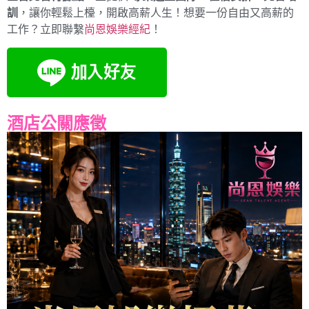
訓
，讓你輕鬆上檯，開啟高薪人生！想要一份自由又高薪的
工作？立即聯繫
尚恩娛樂經紀
！
酒店公關應徵