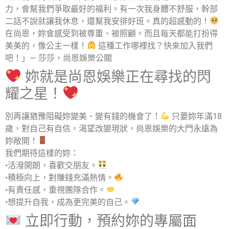
力，會幫我們爭取最好的福利。有一次我身體不舒服，幹部
二話不說就讓我休息，還幫我安排好班。真的超感動的！
在尚恩，妳會感受到被尊重、被照顧。而且每天都能打扮得
美美的，像公主一樣！
這種工作哪裡找？快來加入我們
吧！」— 莎莎，尚恩娛樂公關
妳就是尚恩娛樂正在尋找的閃
耀之星！
別再讓猶豫阻礙妳變美、變有錢的機會了！
只要妳年滿18
歲，對自己有自信，渴望改變現狀，尚恩娛樂的大門永遠為
妳敞開！
我們期待這樣的妳：
•
活潑開朗，喜歡交朋友。
•
積極向上，對賺錢充滿熱情。
•
有責任感，重視團隊合作。
•
想提升自我，成為更完美的自己。
立即行動，預約妳的專屬面