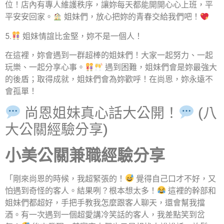
位！店內有專人維護秩序，讓妳每天都能開開心心上班，平
平安安回家。
姐妹們，放心把妳的青春交給我們吧！
5.
姐妹情誼比金堅，妳不是一個人！
在這裡，妳會遇到一群超棒的姐妹們！大家一起努力、一起
玩樂、一起分享心事。
遇到困難，姐妹們會是妳最強大
的後盾；取得成就，姐妹們會為妳歡呼！在尚恩，妳永遠不
會孤單！
尚恩姐妹真心話大公開！
(八
大公關經驗分享)
小美公關兼職經驗分享
「剛來尚恩的時候，我超緊張的！
覺得自己口才不好，又
怕遇到奇怪的客人。結果咧？根本想太多！
這裡的幹部和
姐妹們都超好，手把手教我怎麼跟客人聊天，還會幫我擋
酒。有一次遇到一個超愛講冷笑話的客人，我差點笑到岔