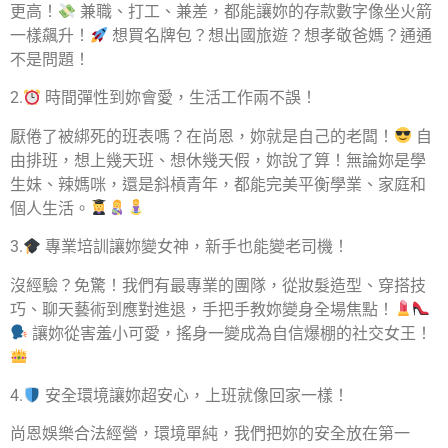
更高！
兼職、打工、兼差，都能讓妳的存款數字像坐火箭
一樣飆升！
想買名牌包？想出國旅遊？想孝敬爸媽？通通
不是問題！
2.
時間彈性到妳會愛，生活工作兩不誤！
厭倦了被綁死的班表嗎？在尚恩，妳就是自己的老闆！
自
由排班，想上幾天班、想休幾天假，妳說了算！無論妳是學
生妹、辣媽咪，還是斜槓青年，都能完美平衡學業、家庭和
個人生活。
3.
專業培訓讓妳變女神，新手也能變老司機！
沒經驗？免驚！我們有最專業的團隊，從妝髮造型、穿搭技
巧、聊天藝術到應對進退，手把手教妳變身全場焦點！
讓妳從害羞小可愛，搖身一變成為自信爆棚的社交女王！
4.
安全環境讓妳超安心，上班就像回家一樣！
尚恩娛樂合法經營，環境單純，我們把妳的安全放在第一