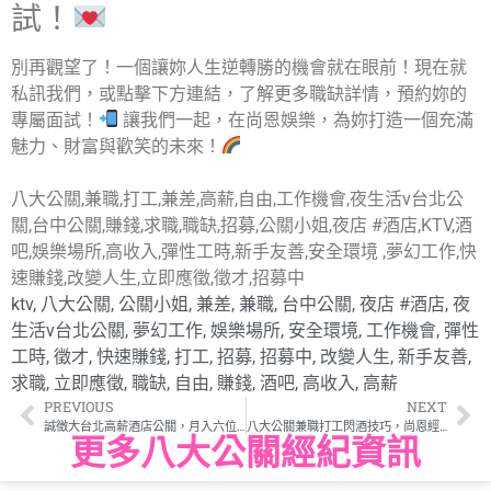
試！
別再觀望了！一個讓妳人生逆轉勝的機會就在眼前！現在就
私訊我們，或點擊下方連結，了解更多職缺詳情，預約妳的
專屬面試！
讓我們一起，在尚恩娛樂，為妳打造一個充滿
魅力、財富與歡笑的未來！
八大公關,兼職,打工,兼差,高薪,自由,工作機會,夜生活v台北公
關,台中公關,賺錢,求職,職缺,招募,公關小姐,夜店 #酒店,KTV,酒
吧,娛樂場所,高收入,彈性工時,新手友善,安全環境 ,夢幻工作,快
速賺錢,改變人生,立即應徵,徵才,招募中
ktv
,
八大公關
,
公關小姐
,
兼差
,
兼職
,
台中公關
,
夜店 #酒店
,
夜
生活v台北公關
,
夢幻工作
,
娛樂場所
,
安全環境
,
工作機會
,
彈性
工時
,
徵才
,
快速賺錢
,
打工
,
招募
,
招募中
,
改變人生
,
新手友善
,
求職
,
立即應徵
,
職缺
,
自由
,
賺錢
,
酒吧
,
高收入
,
高薪
PREVIOUS
NEXT
誠徵大台北高薪酒店公關，月入六位數不是夢！
八大公關兼職打工閃酒技巧，尚恩經紀最強後盾
更多八大公關經紀資訊