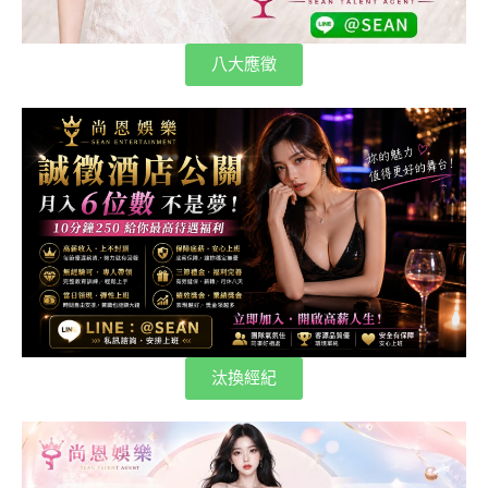
八大應徵
汰換經紀