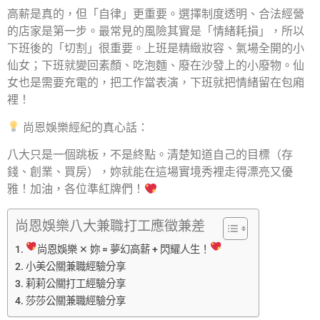
高薪是真的，但「自律」更重要。選擇制度透明、合法經營
的店家是第一步。最常見的風險其實是「情緒耗損」，所以
下班後的「切割」很重要。上班是精緻妝容、氣場全開的小
仙女；下班就變回素顏、吃泡麵、廢在沙發上的小廢物。仙
女也是需要充電的，把工作當表演，下班就把情緒留在包廂
裡！
尚恩娛樂經紀的真心話：
八大只是一個跳板，不是終點。清楚知道自己的目標（存
錢、創業、買房），妳就能在這場實境秀裡走得漂亮又優
雅！加油，各位準紅牌們！
尚恩娛樂八大兼職打工應徵兼差
尚恩娛樂 ✕ 妳 = 夢幻高薪 + 閃耀人生！
小美公關兼職經驗分享
莉莉公關打工經驗分享
莎莎公關兼職經驗分享