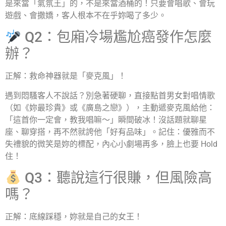
是來當「氣氛王」的，不是來當酒桶的！只要會唱歌、會玩
遊戲、會撒嬌，客人根本不在乎妳喝了多少。
Q2：包廂冷場尷尬癌發作怎麼
辦？
正解：救命神器就是「麥克風」！
遇到悶騷客人不說話？別急著硬聊，直接點首男女對唱情歌
（如《妳最珍貴》或《廣島之戀》），主動遞麥克風給他：
「這首你一定會，教我唱嘛～」瞬間破冰！沒話題就聊星
座、聊穿搭，再不然就誇他「好有品味」。記住：優雅而不
失禮貌的微笑是妳的標配，內心小劇場再多，臉上也要 Hold
住！
Q3：聽說這行很賺，但風險高
嗎？
正解：底線踩穩，妳就是自己的女王！