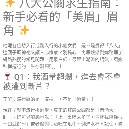
八大公關求生指南：
新手必看的「美眉」眉
角
哈囉各位想入行或剛入行的小仙女們！是不是覺得「八大」
這圈子既神祕又讓人心癢癢？別擔心，
尚恩娛樂
幫妳整理了
網路熱搜的常見問題，用最白話、最跟上潮流的語氣，讓妳
秒懂這行的「生存潛規則」！
Q1：我酒量超爛，進去會不會
被灌到斷片？
正解：這行靠的是「演技」，不是「酒量」！
現在早就不流行拚酒啦，真正的紅牌公關都是「閃酒大
師」。妳可以誠懇地說：「上一桌喝太多了，這杯我陪你抿
一口就好～」或者偷偷把酒吐在毛巾、倒進水杯。記住，妳