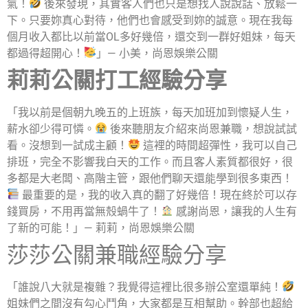
氣！
後來發現，其實客人們也只是想找人說說話、放鬆一
下。只要妳真心對待，他們也會感受到妳的誠意。現在我每
個月收入都比以前當OL多好幾倍，還交到一群好姐妹，每天
都過得超開心！
」— 小美，尚恩娛樂公關
莉莉公關打工經驗分享
「我以前是個朝九晚五的上班族，每天加班加到懷疑人生，
薪水卻少得可憐。
後來聽朋友介紹來尚恩兼職，想說試試
看。沒想到一試成主顧！
這裡的時間超彈性，我可以自己
排班，完全不影響我白天的工作。而且客人素質都很好，很
多都是大老闆、高階主管，跟他們聊天還能學到很多東西！
最重要的是，我的收入真的翻了好幾倍！現在終於可以存
錢買房，不用再當無殼蝸牛了！
感謝尚恩，讓我的人生有
了新的可能！」— 莉莉，尚恩娛樂公關
莎莎公關兼職經驗分享
「誰說八大就是複雜？我覺得這裡比很多辦公室還單純！
姐妹們之間沒有勾心鬥角，大家都是互相幫助。幹部也超給