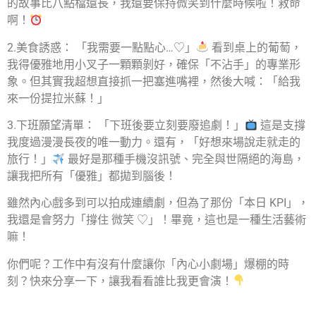
的故事比八點檔還長，我還要保持微笑到什麼時候啦！救命
啊！
2.美食誘惑： 「我需要一點點心…♡」
看到桌上的葡萄，
我得優雅地用小叉子一顆顆剝好，確保「不沾手」的專業形
象。但其實我超想直接抓一把塞進嘴裡，然後大喊：「給我
來一份提拉米蘇！」
3.下班願望清單： 「下班後要立刻要廢追劇！」
這是支撐
我度過漫漫長夜的唯一動力。還有，「好想來場說走就走的
旅行！」
最好是那種手機沒訊號、完全與世隔絕的海島，
讓我把所有「優雅」都拋到腦後！
雖然內心戲多到可以拍成連續劇，但為了那份「本日 KPI」，
我還是會努力「撐住 微笑 ♡」！畢竟，這也是一種生活藝術
嘛！
你們呢？工作中有沒有什麼讓你「內心小劇場」爆棚的時
刻？快來分享一下，讓我看看誰比我更會演！