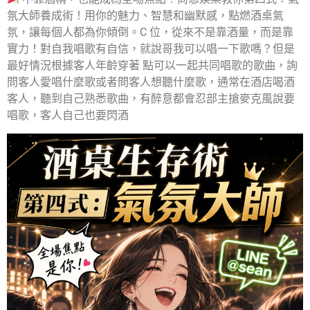
氛大師養成術！用你的魅力、智慧和幽默感，點燃酒桌氣
氛，讓每個人都為你傾倒。C 位，從來不是靠酒量，而是靠
實力！對自我唱歌有自信，就說哥我可以唱一下歌嗎？但是
最好情況根據客人年齡穿著 點可以一起共同唱歌的歌曲，詢
問客人愛唱什麼歌或者問客人想聽什麼歌，通常在酒店喝酒
客人，聽到自己熟悉歌曲，有醉意都會忍部主搶麥克風說要
唱歌，客人自己也要閃酒