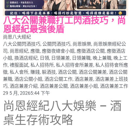
八大公關兼職打工閃酒技巧，尚
恩經紀最強後盾
尚恩八大經紀
八大公關閃酒技巧
,
公關閃酒技巧
,
尚恩娛樂
,
尚恩娛樂經紀公
司
,
尚恩經紀
,
應徵
,
應徵夜總會小姐
,
應徵酒店公關
,
應徵酒店
小姐
,
換酒店經紀
,
日領
,
日領兼差
,
日領兼職
,
晚上兼職
,
晚上工
作
,
禮服面試
,
私人招待所
,
私人招待會所兼差
,
私人招待會所應
徵
,
私人會所
,
賺錢
,
躲酒技
,
酒店公關
,
酒店公關兼差
,
酒店公關
兼職
,
酒店公關小姐
,
酒店公關工作
,
酒店兼差
,
酒店兼差上班技
巧
,
酒店兼差介紹
,
酒店兼差公關
,
酒店兼差小姐
,
酒店兼差工作
29 5 月, 2026
5:44 下午
尚恩經紀八大娛樂 – 酒
桌生存術攻略