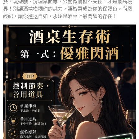
菸，玩遊戲、清理桌面等，公關微醺但不失控，才是最高境
界！別讓酒精模糊你的魅力，讓智慧成為你的保護色。尚恩
經紀，讓你進退自如，永遠是酒桌上最閃耀的存在！