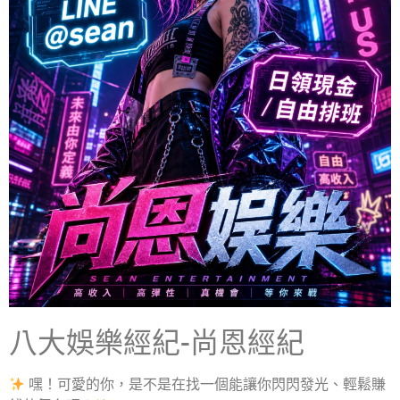
八大娛樂經紀-尚恩經紀
嘿！可愛的你，是不是在找一個能讓你閃閃發光、輕鬆賺