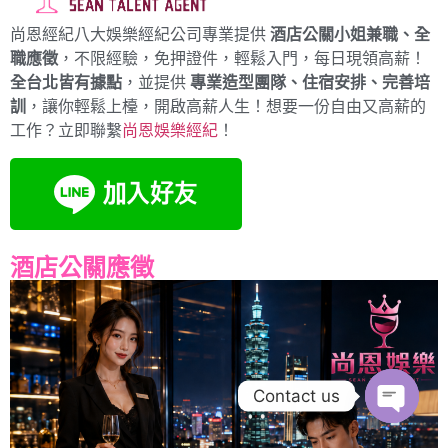
尚恩經紀八大娛樂經紀公司專業提供
酒店公關小姐兼職、全
職應徵
，不限經驗，免押證件，輕鬆入門，每日現領高薪！
全台北皆有據點
，並提供
專業造型團隊、住宿安排、完善培
訓
，讓你輕鬆上檯，開啟高薪人生！想要一份自由又高薪的
工作？立即聯繫
尚恩娛樂經紀
！
酒店公關應徵
Contact us
Open c