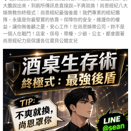
大膽說出來，到廁所傳訊息直接說~不爽就換！尚恩經紀八大
娛樂教你終極式：尚恩經紀最強後盾！我們專業的經紀團
隊，永遠是你最堅實的依靠。保障你的安全，維護你的權
益，讓你無後顧之憂，安心工作！在尚恩娛樂公司，妳不是
一個人在戰鬥！店家、保母、帶檯、少爺、公主，都會跟著
尚恩經紀力挺保護各位寶貝公關女兒