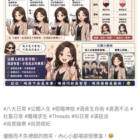
#八大日常 #公關人生 #假喝神技 #酒桌生存術 #滴酒不沾 #
社畜日常 #職場求生 #Threads #IG日常 #演技派
#尚恩娛樂 #尚恩經紀
優雅而不失禮貌的微笑，內心小劇場卻很豐富！