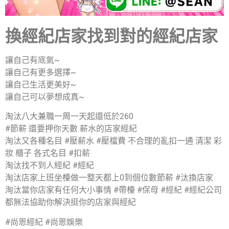
換經紀店家找到對的經紀店家
讓自己有底氣~
讓自己有更多選擇~
讓自己生活更美好~
讓自己可以夢想成真~
淘汰八大兼職一周一天起還低於260
#節薪 還要押你天數 薪水的店家經紀
淘汰又各種名目 #壓薪水 #壓檔費 不合理的亂扣一通 清潔 彩
妝 櫃子 各式名目 #扣薪
淘汰找不到人經紀 #經紀
淘汰店家上班坐檯做一整天都上0到個位數節薪 #汰換店家
淘汰當你店家有任何大小事情 #帶檯 #保母 #經紀 #經紀公司
都無法協助你解決挺你的店家與經紀
#尚恩經紀 #尚恩娛樂