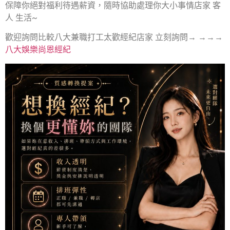
保障你絕對福利待遇薪資，隨時協助處理你大小事情店家 客
人 生活~
歡迎詢問比較八大兼職打工太歡經紀店家 立刻詢問→ →→→
八大娛樂尚恩經紀