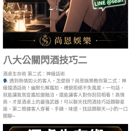
八大公關閃酒技巧二
酒桌生存術 第二式：神級話術
遇到熱情如火的客人，怎麼辦？尚恩娛樂教你第二式：神
級擋酒話術！幽默化解尷尬，禮貌拒絕不失風度。一句話，
就能讓氣氛從尷尬變融洽，還能讓客人對你刮目相看！高情
商，才是酒桌上的最強武器！可以聊天找閃酒技巧話題聊星
座、第二根據客人穿著、手錶、味道，找話題聊天~小酌一口
開聊~