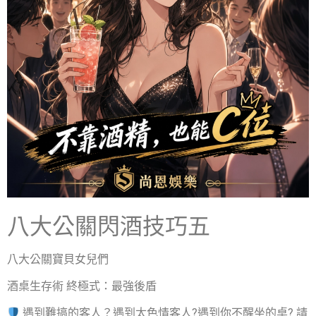
八大公關閃酒技巧五
八大公關寶貝女兒們
酒桌生存術 終極式：最強後盾
遇到難搞的客人？遇到太色情客人?遇到你不醒坐的桌? 請