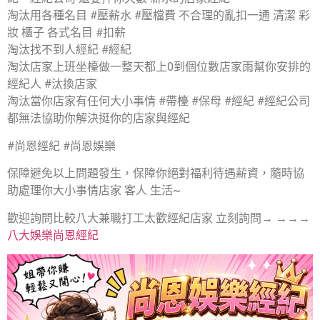
淘汰用各種名目 #壓薪水 #壓檔費 不合理的亂扣一通 清潔 彩
妝 櫃子 各式名目 #扣薪
淘汰找不到人經紀 #經紀
淘汰店家上班坐檯做一整天都上0到個位數店家雨幫你安排的
經紀人 #汰換店家
淘汰當你店家有任何大小事情 #帶檯 #保母 #經紀 #經紀公司
都無法協助你解決挺你的店家與經紀
#尚恩經紀 #尚恩娛樂
保障避免以上問題發生，保障你絕對福利待遇薪資，隨時協
助處理你大小事情店家 客人 生活~
歡迎詢問比較八大兼職打工太歡經紀店家 立刻詢問→ →→→
八大娛樂尚恩經紀