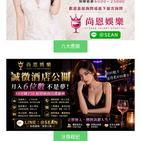
八大應徵
汰換經紀