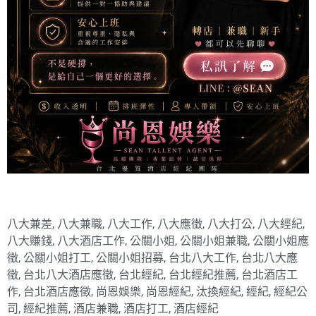
八大兼差
,
八大兼職
,
八大工作
,
八大應徵
,
八大打公
,
八大經紀
,
八大賺錢
,
八大酒店工作
,
公關小姐
,
公關小姐兼職
,
公關小姐應
徵
,
公關小姐打工
,
公關小姐招募
,
台北八大工作
,
台北八大應
徵
,
台北八大酒店應徵
,
台北經紀
,
台北經紀推薦
,
台北酒店工
作
,
台北酒店應徵
,
尚恩娛樂
,
尚恩經紀
,
汰換經紀
,
經紀
,
經紀公
司
,
經紀推薦
,
酒店兼職
,
酒店打工
,
酒店經紀