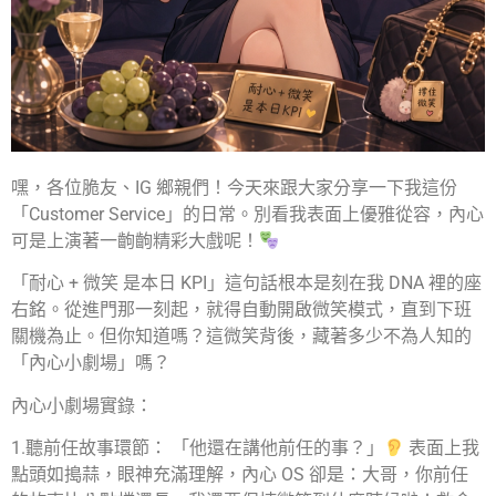
嘿，各位脆友、IG 鄉親們！今天來跟大家分享一下我這份
「Customer Service」的日常。別看我表面上優雅從容，內心
可是上演著一齣齣精彩大戲呢！
「耐心 + 微笑 是本日 KPI」這句話根本是刻在我 DNA 裡的座
右銘。從進門那一刻起，就得自動開啟微笑模式，直到下班
關機為止。但你知道嗎？這微笑背後，藏著多少不為人知的
「內心小劇場」嗎？
內心小劇場實錄：
1.聽前任故事環節： 「他還在講他前任的事？」
表面上我
點頭如搗蒜，眼神充滿理解，內心 OS 卻是：大哥，你前任