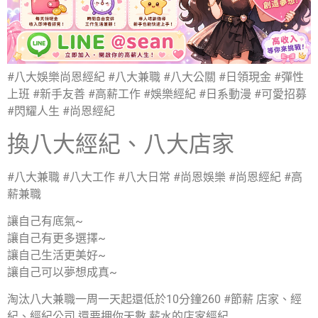
#八大娛樂尚恩經紀 #八大兼職 #八大公關 #日領現金 #彈性
上班 #新手友善 #高薪工作 #娛樂經紀 #日系動漫 #可愛招募
#閃耀人生 #尚恩經紀
換八大經紀、八大店家
#八大兼職 #八大工作 #八大日常 #尚恩娛樂 #尚恩經紀 #高
薪兼職
讓自己有底氣~
讓自己有更多選擇~
讓自己生活更美好~
讓自己可以夢想成真~
淘汰八大兼職一周一天起還低於10分鐘260 #節薪 店家、經
紀、經紀公司 還要押你天數 薪水的店家經紀