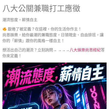
八大公關兼職打工應徵
潮流態度，薪情自主
厭倦了被定義？在這裡，你的生活你作主！
尚恩娛樂，給你最潮的兼職態度，日領現金、自由排班，讓
你的「薪情」跟你的風格一樣自主！
想活出自己的潮流？立刻詢問→ →→→
八大娛樂尚恩經紀
等
你來定義！