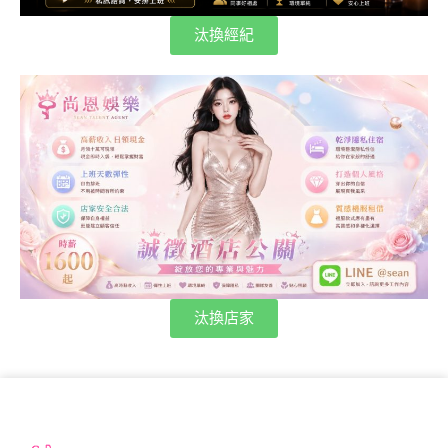
汰換經紀
汰換店家