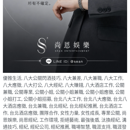
優雅生活
,
八大公關閃酒技巧
,
八大兼差
,
八大兼職
,
八大工作
,
八大應徵
,
八大打公
,
八大經紀
,
八大賺錢
,
八大酒店工作
,
公關
兼職
,
公關專業
,
公關小姐
,
公關小姐兼職
,
公關小姐應徵
,
公關
小姐打工
,
公關小姐招募
,
台北八大工作
,
台北八大應徵
,
台北八
大酒店應徵
,
台北兼職
,
台北經紀
,
台北經紀推薦
,
台北酒店工
作
,
台北酒店應徵
,
團隊合作
,
女性力量
,
女性成長
,
專業公關
,
尚
恩娛樂
,
尚恩經紀
,
工作環境
,
拒絕藝術
,
最強後盾
,
汰換經紀
,
溝
通技巧
,
經紀
,
經紀公司
,
經紀推薦
,
職場智慧
,
職涯支持
,
職涯發