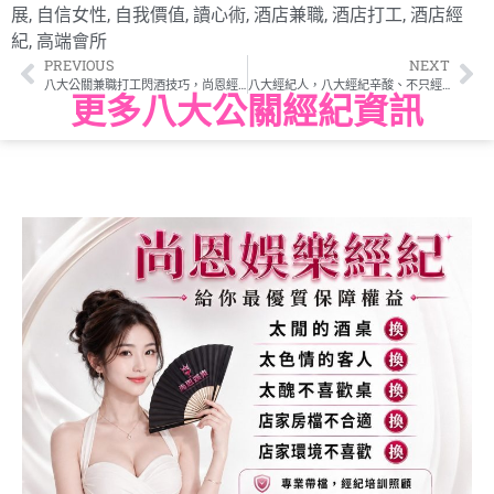
展
,
自信女性
,
自我價值
,
讀心術
,
酒店兼職
,
酒店打工
,
酒店經
紀
,
高端會所
PREVIOUS
NEXT
八大公關兼職打工閃酒技巧，尚恩經紀最強後盾
八大經紀人，八大經紀辛酸、不只經紀，更是經紀人
更多八大公關經紀資訊