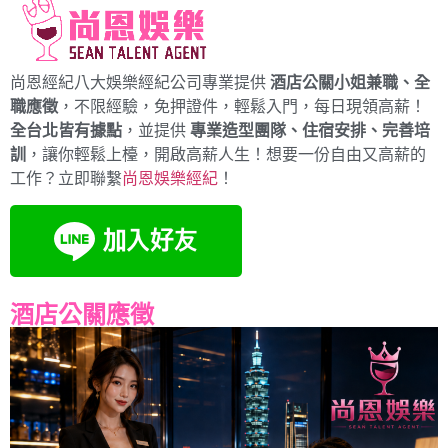
尚恩經紀八大娛樂經紀公司專業提供
酒店公關小姐兼職、全
職應徵
，不限經驗，免押證件，輕鬆入門，每日現領高薪！
全台北皆有據點
，並提供
專業造型團隊、住宿安排、完善培
訓
，讓你輕鬆上檯，開啟高薪人生！想要一份自由又高薪的
工作？立即聯繫
尚恩娛樂經紀
！
酒店公關應徵