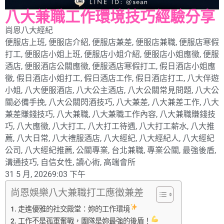
八大兼職工作環境技巧經驗分享
尚恩八大經紀
便服店上班
,
便服店介紹
,
便服店兼差
,
便服店兼職
,
便服店寒假
打工
,
便服店小姐上班
,
便服店小姐介紹
,
便服店小姐應徵
,
便服
酒店
,
便服酒店公關應徵
,
便服酒店寒假打工
,
假日酒店小姐應
徵
,
假日酒店小姐打工
,
假日酒店工作
,
假日酒店打工
,
八大伴遊
小姐
,
八大便服酒店
,
八大公主酒店
,
八大公關常見問題
,
八大公
關必備手挽
,
八大公關閃酒技巧
,
八大兼差
,
八大兼差工作
,
八大
兼差賺錢技巧
,
八大兼職
,
八大兼職工作內容
,
八大兼職賺錢技
巧
,
八大應徵
,
八大打工
,
八大打工待遇
,
八大打工薪水
,
八大推
薦
,
八大日常
,
八大禮服酒店
,
八大經紀
,
八大經紀人
,
八大經紀
公司
,
八大經紀推薦
,
公關專業
,
台北兼職
,
專業公關
,
最強後盾
,
溝通技巧
,
自信女性
,
讀心術
,
高端會所
31 5 月, 2026
9:03 下午
尚恩娛樂八大兼職打工應徵兼差
走進優雅的社交殿堂：妳的工作環境
工作不是孤軍奮戰，團隊是妳最強的後盾！