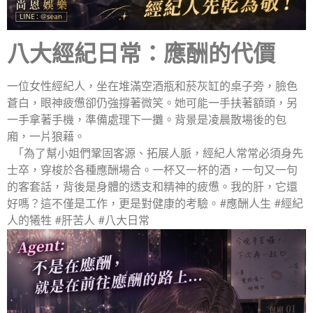
八大經紀日常：應酬的代價
一位女性經紀人，坐在堆滿空酒瓶和菸灰缸的桌子旁，臉色
蒼白，眼神疲憊卻仍強撐著微笑。她可能一手扶著額頭，另
一手拿著手機，準備處理下一攤。背景是凌晨散場後的包
廂，一片狼藉。
「為了幫小姐們鞏固客源、拓展人脈，經紀人常常必須身先
士卒，穿梭於各種應酬場合。一杯又一杯的酒，一句又一句
的客套話，背後是身體的透支和精神的疲憊。我的肝，它還
好嗎？這不僅是工作，更是對健康的考驗。#應酬人生 #經紀
人的犧牲 #肝苦人 #八大日常