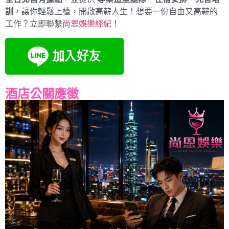
訓
，讓你輕鬆上檯，開啟高薪人生！想要一份自由又高薪的
工作？立即聯繫
尚恩娛樂經紀
！
酒店公關應徵