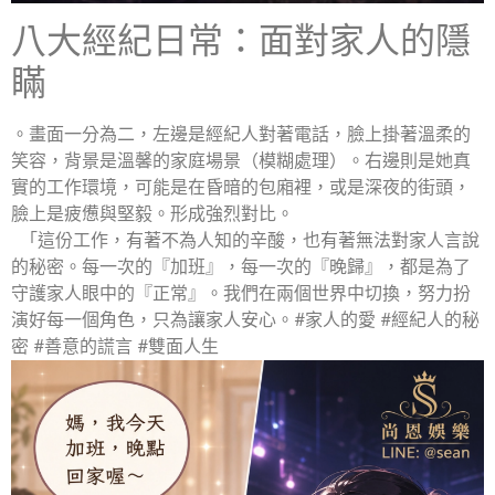
八大經紀日常：面對家人的隱
瞞
。畫面一分為二，左邊是經紀人對著電話，臉上掛著溫柔的
笑容，背景是溫馨的家庭場景（模糊處理）。右邊則是她真
實的工作環境，可能是在昏暗的包廂裡，或是深夜的街頭，
臉上是疲憊與堅毅。形成強烈對比。
「這份工作，有著不為人知的辛酸，也有著無法對家人言說
的秘密。每一次的『加班』，每一次的『晚歸』，都是為了
守護家人眼中的『正常』。我們在兩個世界中切換，努力扮
演好每一個角色，只為讓家人安心。#家人的愛 #經紀人的秘
密 #善意的謊言 #雙面人生