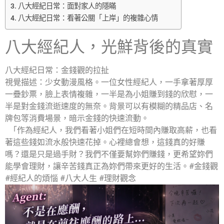
八大經紀日常：面對家人的隱瞞
八大經紀日常：看著公關「上岸」的複雜心情
八大經紀人，光鮮背後的真實
八大經紀日常：金錢觀的拉扯
視覺描述：少女動漫風格。一位女性經紀人，一手拿著厚厚
一疊鈔票，臉上表情複雜，一半是為小姐賺到錢的欣慰，一
半是對金錢流逝速度的無奈。背景可以有模糊的精品店、名
牌包等消費場景，暗示金錢的快速流動。
「作為經紀人，我們看著小姐們在短時間內賺取高薪，也看
著這些錢如流水般快速花掉。心裡總會想，這錢真的好賺
嗎？還是只是過手財？我們不僅要幫妳們賺錢，更希望妳們
能學會理財，讓辛苦錢真正為妳們帶來更好的生活。#金錢觀
#經紀人的煩惱 #八大人生 #理財觀念