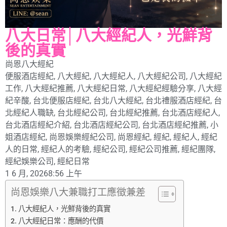
八大日常│八大經紀人，光鮮背
後的真實
尚恩八大經紀
便服酒店經紀
,
八大經紀
,
八大經紀人
,
八大經紀公司
,
八大經紀
工作
,
八大經紀推薦
,
八大經紀日常
,
八大經紀經驗分享
,
八大經
紀辛酸
,
台北便服店經紀
,
台北八大經紀
,
台北禮服酒店經紀
,
台
北經紀人職缺
,
台北經紀公司
,
台北經紀推薦
,
台北酒店經紀人
,
台北酒店經紀介紹
,
台北酒店經紀公司
,
台北酒店經紀推薦
,
小
姐酒店經紀
,
尚恩娛樂經紀公司
,
尚恩經紀
,
經紀
,
經紀人
,
經紀
人的日常
,
經紀人的考驗
,
經紀公司
,
經紀公司推薦
,
經紀團隊
,
經紀娛樂公司
,
經紀日常
1 6 月, 2026
8:56 上午
尚恩娛樂八大兼職打工應徵兼差
八大經紀人，光鮮背後的真實
八大經紀日常：應酬的代價