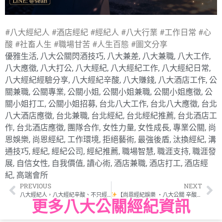
#八大經紀人 #酒店經紀 #經紀人 #八大行業 #工作日常 #心
酸 #社畜人生 #職場甘苦 #人生百態 #圖文分享
優雅生活
,
八大公關閃酒技巧
,
八大兼差
,
八大兼職
,
八大工作
,
八大應徵
,
八大打公
,
八大經紀
,
八大經紀工作
,
八大經紀日常
,
八大經紀經驗分享
,
八大經紀辛酸
,
八大賺錢
,
八大酒店工作
,
公
關兼職
,
公關專業
,
公關小姐
,
公關小姐兼職
,
公關小姐應徵
,
公
關小姐打工
,
公關小姐招募
,
台北八大工作
,
台北八大應徵
,
台北
八大酒店應徵
,
台北兼職
,
台北經紀
,
台北經紀推薦
,
台北酒店工
作
,
台北酒店應徵
,
團隊合作
,
女性力量
,
女性成長
,
專業公關
,
尚
恩娛樂
,
尚恩經紀
,
工作環境
,
拒絕藝術
,
最強後盾
,
汰換經紀
,
溝
通技巧
,
經紀
,
經紀公司
,
經紀推薦
,
職場智慧
,
職涯支持
,
職涯發
展
,
自信女性
,
自我價值
,
讀心術
,
酒店兼職
,
酒店打工
,
酒店經
紀
,
高端會所
PREVIOUS
NEXT
八大經紀人，八大經紀辛酸、不只經紀，更是經紀人
【尚恩經紀娛樂 ‧八大公關 辛酸甘苦談】
更多八大公關經紀資訊