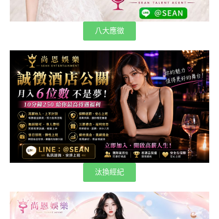
八大應徵
汰換經紀