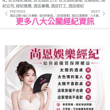
紀
,
台北經紀推薦
,
台北酒店工作
,
台北酒店應徵
,
汰換經紀
,
經
紀公司
,
經紀推薦
,
酒店兼職
,
酒店打工
,
酒店經紀
PREVIOUS
NEXT
酒店公關小姐八大兼職，如何判斷經紀公司團隊好壞
【尚恩娛樂】酒店公關應徵：八大兼職新手首選，高薪現領、彈性排班全攻略
更多八大公關經紀資訊