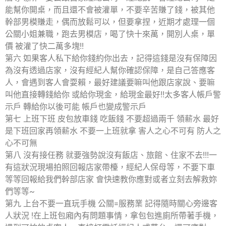
能幫你開桌，而且還不會被灌單，不要辛苦賺了錢，被其他
幹部男模賺走，偶而放鬆可以，但要拿捏，近期才處理一個
公關小姐兼職，跑去男模店，喝了快十來萬，開別人桌，單
價 被灌了快二萬多塊!!
第六 如果客人私下給你錢約你出去，記得這錢是沒有保障因
為沒有透過店家，沒有經紀人幫你確認保障，是自己答應客
人，會遇到客人會耍賴，最好建議要嘛叫他跟店家說、要嘛
叫他直接轉錢給你 或給你現金，給現金最好!!太多客人帳戶警
示戶 轉給你以後可能 帳戶也變成警示戶
第七 上班下班 皮包放車錢 吃飯錢 不要超過兩千 領薪水 最好
是下班回家再領薪水 不要一上班就拿 害人之心不可有 防人之
心不可無
第八 沒有接任務 就要強勢說沒有飯店、旅館、住家不去!!!一
有這狀況現場拍照回報店家帶檯，經紀人保母等，不要下車
等等回報給我們幹部店家 會快速教你應對或者立刻去解救妳
們等等~
第九 上台不要一直玩手機 公關=服務業 記得隨時關心旁邊客
人狀況 !在上班包廂內有問題事情，拿包包進廁所帶著手機，