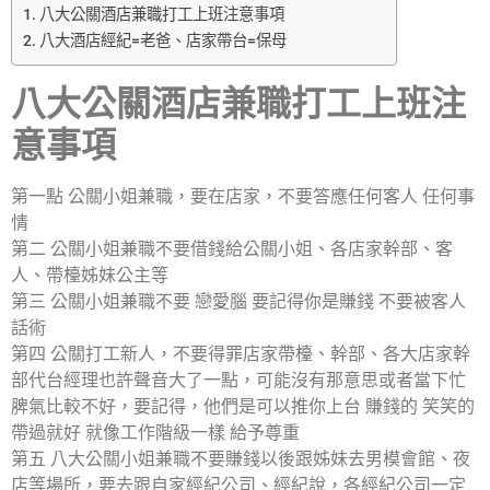
八大公關酒店兼職打工上班注意事項
八大酒店經紀=老爸、店家帶台=保母
八大公關酒店兼職打工上班注
意事項
第一點 公關小姐兼職，要在店家，不要答應任何客人 任何事
情
第二 公關小姐兼職不要借錢給公關小姐、各店家幹部、客
人、帶檯姊妹公主等
第三 公關小姐兼職不要 戀愛腦 要記得你是賺錢 不要被客人
話術
第四 公關打工新人，不要得罪店家帶檯、幹部、各大店家幹
部代台經理也許聲音大了一點，可能沒有那意思或者當下忙
脾氣比較不好，要記得，他們是可以推你上台 賺錢的 笑笑的
帶過就好 就像工作階級一樣 給予尊重
第五 八大公關小姐兼職不要賺錢以後跟姊妹去男模會館、夜
店等場所，要去跟自家經紀公司、經紀說，各經紀公司一定