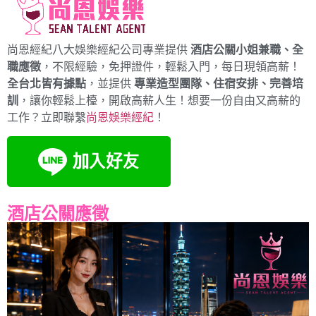
尚恩經紀八大娛樂經紀公司專業提供
酒店公關小姐兼職、全
職應徵
，不限經驗，免押證件，輕鬆入門，每日現領高薪！
全台北皆有據點
，並提供
專業造型團隊、住宿安排、完善培
訓
，讓你輕鬆上檯，開啟高薪人生！想要一份自由又高薪的
工作？立即聯繫
尚恩娛樂經紀
！
酒店公關應徵