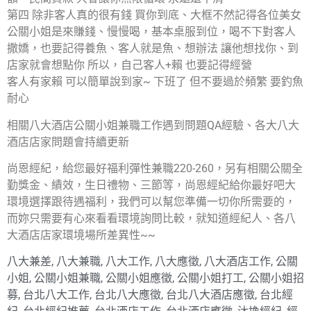
第四 除非客人真的很有錢 買你到底、大框不然記得各位美女
公關小姐是來賺錢、慢慢喝，基本桌服到位，喝不下對客人
撒嬌，也要記得養魚、客人就是魚、想辦法 讓他想找你、到
店家就會想點你 所以，自己客人+賴 也要記得經營
客人有家賴 可以簡單說到家~ 下班了 但不要過於頻繁 要釣魚
耐心
相關八大酒店公關小姐兼職工作遇到問題QA經驗、各大八大
酒店店家問題會持續更新
尚恩經紀，給您最好福利彈性兼職220-260，另有相關公關全
勤獎金、績效，生日禮物、三節等，尚恩經紀給你最好吧大
環境選擇跟待遇福利，我們可以幫您準備一切你所需要的，
而妳只需要有心來看看環境詢問比較，就知道經紀人、各八
大酒店店家環境場所差異性~~
八大兼差
,
八大兼職
,
八大工作
,
八大應徵
,
八大酒店工作
,
公關
小姐
,
公關小姐兼職
,
公關小姐應徵
,
公關小姐打工
,
公關小姐招
募
,
台北八大工作
,
台北八大應徵
,
台北八大酒店應徵
,
台北經