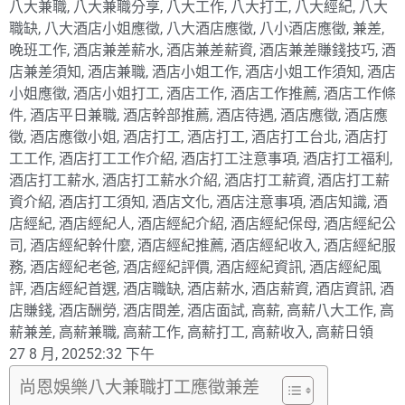
八大兼職
,
八大兼職分享
,
八大工作
,
八大打工
,
八大經紀
,
八大
職缺
,
八大酒店小姐應徵
,
八大酒店應徵
,
八小酒店應徵
,
兼差
,
晚班工作
,
酒店兼差薪水
,
酒店兼差薪資
,
酒店兼差賺錢技巧
,
酒
店兼差須知
,
酒店兼職
,
酒店小姐工作
,
酒店小姐工作須知
,
酒店
小姐應徵
,
酒店小姐打工
,
酒店工作
,
酒店工作推薦
,
酒店工作條
件
,
酒店平日兼職
,
酒店幹部推薦
,
酒店待遇
,
酒店應徵
,
酒店應
徵
,
酒店應徵小姐
,
酒店打工
,
酒店打工
,
酒店打工台北
,
酒店打
工工作
,
酒店打工工作介紹
,
酒店打工注意事項
,
酒店打工福利
,
酒店打工薪水
,
酒店打工薪水介紹
,
酒店打工薪資
,
酒店打工薪
資介紹
,
酒店打工須知
,
酒店文化
,
酒店注意事項
,
酒店知識
,
酒
店經紀
,
酒店經紀人
,
酒店經紀介紹
,
酒店經紀保母
,
酒店經紀公
司
,
酒店經紀幹什麼
,
酒店經紀推薦
,
酒店經紀收入
,
酒店經紀服
務
,
酒店經紀老爸
,
酒店經紀評價
,
酒店經紀資訊
,
酒店經紀風
評
,
酒店經紀首選
,
酒店職缺
,
酒店薪水
,
酒店薪資
,
酒店資訊
,
酒
店賺錢
,
酒店酬勞
,
酒店間差
,
酒店面試
,
高薪
,
高薪八大工作
,
高
薪兼差
,
高薪兼職
,
高薪工作
,
高薪打工
,
高薪收入
,
高薪日領
27 8 月, 2025
2:32 下午
尚恩娛樂八大兼職打工應徵兼差