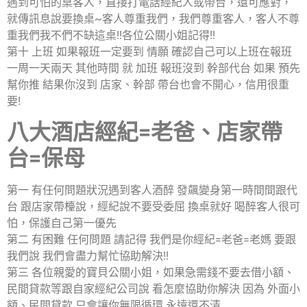
遇到可怕的桌客人，直接打電話經紀人或帶台，還可應對，
就傳訊息說要換桌~客人尊重我們，我們尊重客人，客人不尊
重我們我不們不缺這桌!!各位公關小姐記得!!
第十 上班 如果報班一定要到 情願 確認自己可以上班在報班
一周一天兩天 其他時間 就 加班 報班沒到 幹部代台 如果 預先
幫你推 結果你沒到 店家、幹部 帶台也會不開心，信用很重
要!
八大酒店經紀=老爸、店家帶
台=保母
第一 有任何問題狀況遇到客人酒醉 發飆變身第一時間間跟代
台 跟店家帶檯說，經紀說不要受委屈 換桌就好 喝醉客人很可
怕，保護自己第一優先
第二 有困難 任何問題 請記得 我們是你經紀=老爸=老媽 要跟
我們說 我們會盡力幫忙協助解決!!
第三 各位親愛的寶貝公關小姐，如果急需錢不要去借小額、
民間貸款等跟自家經紀公司說 看怎麼協助你解決 因為 外面小
額、民間貸款 只會讓你無限循環 永遠還不清