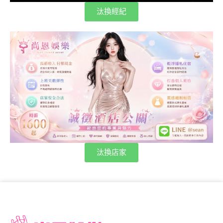
汰換經紀
汰換店家