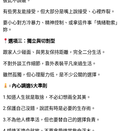
彼此不說破。
有些男友能接受，但大部分是嘴上說接受、心裡炸裂。
要小心對方冷暴力、精神控制、或拿這件事「情緒勒索」
妳。
選項三：獨立與切割型
跟家人少碰面、與男友保持距離，完全二分生活。
不對外談工作細節，靠外表裝平凡來過生活。
雖然孤獨，但心理壓力低，是不少公關的選擇。
‍♀內心調適5大準則
1.知道人生就是取捨，不必幻想兩全其美。
2.保護自己沒錯，說謊有時是必要的生存術。
3.不為他人標準活，但也要替自己的選擇負責。
4.感情不適合就放，不要拿愛情當救命浮木。