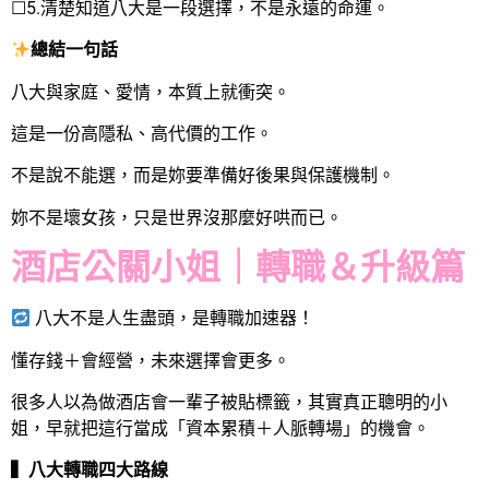
☐5.清楚知道八大是一段選擇，不是永遠的命運。
總結一句話
八大與家庭、愛情，本質上就衝突。
這是一份高隱私、高代價的工作。
不是說不能選，而是妳要準備好後果與保護機制。
妳不是壞女孩，只是世界沒那麼好哄而已。
酒店
公關小姐
｜轉職＆升級篇
八大不是人生盡頭，是轉職加速器！
懂存錢＋會經營，未來選擇會更多。
很多人以為做酒店會一輩子被貼標籤，其實真正聰明的小
姐，早就把這行當成「資本累積＋人脈轉場」的機會。
▍八大轉職四大路線