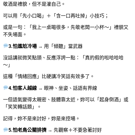
敬酒是禮貌，但不是灌自己。
可以用「先小口喝」＋「含一口再吐掉」小技巧；
或是一句：「我上一桌喝很多，先敬老闆一小杯～」禮貌又
不失場面。
3.怕尷尬冷場
→ 用「傾聽」當武器
沒話講就微笑點頭、反應浮誇一點：「真的假的啦哈哈哈
～」
這種「情緒回應」比硬講冷笑話有效多了。
4.怕客人越線
→ 眼神、坐姿、話語有界線
一但語氣變得太親密、肢體靠太近，妳可以「起身倒酒」或
「笑笑轉話題」。
記得，妳不是來討好，妳是來控場。
5.怕老鳥公關排擠
→ 先觀察＋不要急著討好