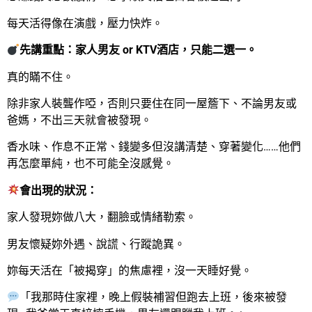
每天活得像在演戲，壓力快炸。
先講重點：家人男友 or KTV酒店，只能二選一。
真的瞞不住。
除非家人裝聾作啞，否則只要住在同一屋簷下、不論男友或
爸媽，不出三天就會被發現。
香水味、作息不正常、錢變多但沒講清楚、穿著變化……他們
再怎麼單純，也不可能全沒感覺。
會出現的狀況：
家人發現妳做八大，翻臉或情緒勒索。
男友懷疑妳外遇、說謊、行蹤詭異。
妳每天活在「被揭穿」的焦慮裡，沒一天睡好覺。
「我那時住家裡，晚上假裝補習但跑去上班，後來被發