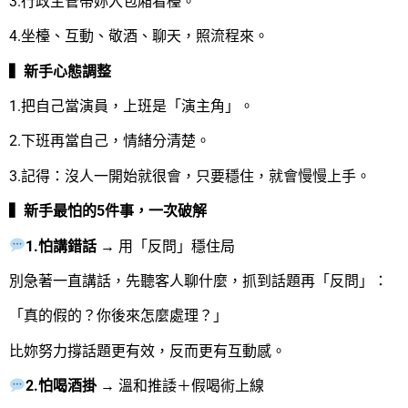
3.行政主管帶妳入包廂看檯。
4.坐檯、互動、敬酒、聊天，照流程來。
▍新手心態調整
1.把自己當演員，上班是「演主角」。
2.下班再當自己，情緒分清楚。
3.記得：沒人一開始就很會，只要穩住，就會慢慢上手。
▍新手最怕的5件事，一次破解
1.怕講錯話
→ 用「反問」穩住局
別急著一直講話，先聽客人聊什麼，抓到話題再「反問」：
「真的假的？你後來怎麼處理？」
比妳努力撐話題更有效，反而更有互動感。
2.怕喝酒掛
→ 溫和推諉＋假喝術上線