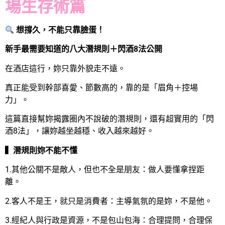
場生存術篇
想撐久，不能只靠臉蛋！
新手最需要知道的八大潛規則＋閃酒8法公開
在酒店這行，妳只靠外貌走不遠。
真正能受到幹部喜愛、節數高的，靠的是「眉角＋控場
力」。
這篇直接幫妳揭露圈內不說破的潛規則，還有超實用的「閃
酒8法」，讓妳越坐越穩、收入越來越好。
▍潛規則妳不能不懂
1.其他公關不是敵人，但也不全是朋友：做人要懂拿捏距
離。
2.客人不是王，就只是消費者：主導氣氛的是妳，不是他。
3.經紀人與行政是資源，不是包山包海：合理提問，合理保