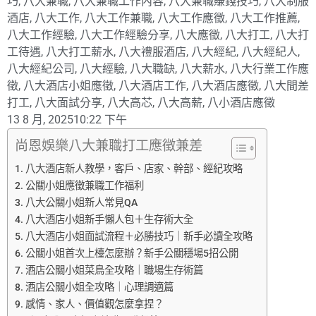
巧
,
八大兼職
,
八大兼職工作內容
,
八大兼職賺錢技巧
,
八大制服
酒店
,
八大工作
,
八大工作兼職
,
八大工作應徵
,
八大工作推薦
,
八大工作經驗
,
八大工作經驗分享
,
八大應徵
,
八大打工
,
八大打
工待遇
,
八大打工薪水
,
八大禮服酒店
,
八大經紀
,
八大經紀人
,
八大經紀公司
,
八大經驗
,
八大職缺
,
八大薪水
,
八大行業工作應
徵
,
八大酒店小姐應徵
,
八大酒店工作
,
八大酒店應徵
,
八大間差
打工
,
八大面試分享
,
八大高芯
,
八大高薪
,
八小酒店應徵
13 8 月, 2025
10:22 下午
尚恩娛樂八大兼職打工應徵兼差
八大酒店新人教學，客戶、店家、幹部、經紀攻略
公關小姐應徵兼職工作福利
八大公關小姐新人常見QA
八大酒店小姐新手懶人包＋生存術大全
八大酒店小姐面試流程＋必勝技巧｜新手必讀全攻略
公關小姐首次上檯怎麼辦？新手公關穩場5招公開
酒店公關小姐菜鳥全攻略｜職場生存術篇
酒店公關小姐全攻略｜心理調適篇
感情、家人、價值觀怎麼拿捏？