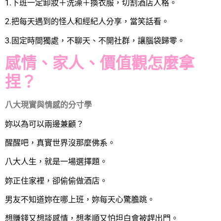
1.下班一定卸妝＋洗澡＋換衣服，切割酒店人格。
2.把每天遇到的怪人和經紀人分享，當笑話看。
3.固定時間獨處，不聊天、不開社群，讓腦袋歸零。
感情、家人、價值觀怎麼拿
捏？
八大現實與情感的分寸學
妳以為可以兩邊兼顧？
醒醒吧，真實世界沒那麼佛系。
八大人生，就是一場選擇題。
妳正住家裡，卻偷偷做酒店。
男友不知道妳在哪上班，妳每天心驚膽跳。
想賺錢又想談感情，想孝順又怕坦白會被趕出門。