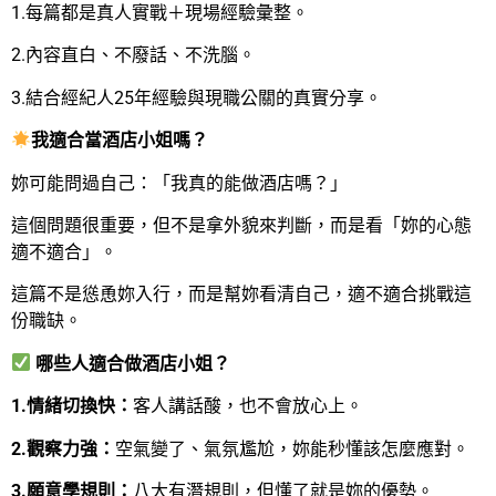
1.每篇都是真人實戰＋現場經驗彙整。
2.內容直白、不廢話、不洗腦。
3.結合經紀人25年經驗與現職公關的真實分享。
我適合當酒店小姐嗎？
妳可能問過自己：「我真的能做酒店嗎？」
這個問題很重要，但不是拿外貌來判斷，而是看「妳的心態
適不適合」。
這篇不是慫恿妳入行，而是幫妳看清自己，適不適合挑戰這
份職缺。
哪些人適合做酒店小姐？
1.
情緒切換快：
客人講話酸，也不會放心上。
2.
觀察力強：
空氣變了、氣氛尷尬，妳能秒懂該怎麼應對。
3.
願意學規則：
八大有潛規則，但懂了就是妳的優勢。