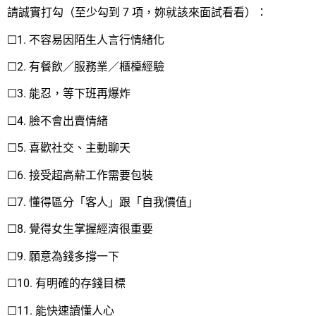
請誠實打勾（至少勾到 7 項，妳就該來面試看看）：
☐1. 不容易因陌生人言行情緒化
☐2. 有餐飲／服務業／櫃檯經驗
☐3. 能忍，等下班再爆炸
☐4. 臉不會出賣情緒
☐5. 喜歡社交、主動聊天
☐6. 接受超高薪工作需要包裝
☐7. 懂得區分「客人」跟「自我價值」
☐8. 覺得女生掌握經濟很重要
☐9. 願意為錢多撐一下
☐10. 有明確的存錢目標
☐11. 能快速讀懂人心