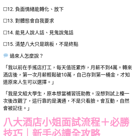
☐12. 負面情緒能轉化、放下
☐13. 對體態會自我要求
☐14. 能見人說人話、見鬼說鬼話
☐15. 清楚八大只是跳板，不是終點
過來人怎麼說？
「我以前在手搖店打工，每天值班累炸，月薪不到4萬。轉來
酒店後，第一次月薪輕鬆破10萬，自己存到第一桶金，才知
道原來人生可以選擇。」
「我是文組大學生，原本想當補習班助教。沒想到試上檯一
次後改觀了，這行靠的是溝通，不是只看臉。會互動，自然
會被記住。」
八大酒店小姐面試流程＋必勝
技巧｜新手必讀全攻略