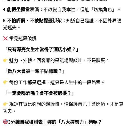
4.
能把坐檯當表演：
不改變自我本性，但能「切換角色」。
5.
不怕評價、不被貼標籤綁架：
知道自己是誰，不因外界眼
光迷失。
常見迷思破解
「只有漂亮女生才當得了酒店小姐？」
魅力 > 外貌。回客靠的是氣場與談吐，不是臉蛋。
「做八大會被一輩子貼標籤？」
每份工作都是選擇，這只是人生中的一段路程。
「一定要喝酒嗎？會不會被騷擾？」
規矩其實比妳想的還謹慎，懂保護自己＋會閃酒，才是真
功夫。
3分鐘自我檢測表｜妳的「八大適應力」夠嗎？