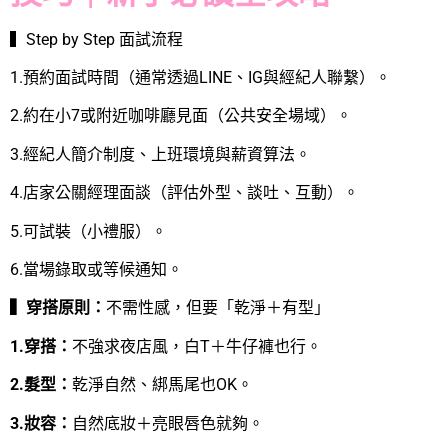
▍Step by Step 面試流程
1.預約面試時間（通常透過LINE、IG與經紀人聯繫）。
2.約在小7或附近咖啡廳見面（公共安全場域）。
3.經紀人簡介制度、上班環境與薪資算法。
4.店家公關經理面談（評估外型、談吐、互動）。
5.可試裝（小禮服）。
6.當場錄取或等候通知。
▍穿搭原則：
不需性感，但要「乾淨＋有型」
1.穿搭：
不強求夜店風，白T＋牛仔褲也行。
2.髮型：
乾淨自然、綁馬尾也OK。
3.妝容：
自然底妝＋亮眼唇色就夠。