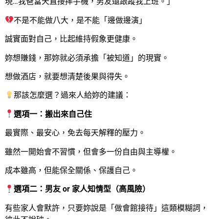
現…我爸當天直接摔手機，男友還跟蹤我上班。」
不是不能做八大，是不能「邊做邊演」
誠實面對自己，比起維持假象更健康。
妳想賺錢，那妳就必須承擔「被知道」的現實。
想做酒店，就要想清楚後果與得失。
那該怎麼選？過來人給妳的建議：
選項一：搬出來自己住
最實際、最安心，免去每天解釋的壓力。
雖然一開始會不習慣，但會多一份自由與主導權。
成本雖高，但能保全關係、保護自己。
選項二：男友 or 家人知情型（高風險）
有些家人會默許，只要妳說是「做會館接待」這類模糊詞，