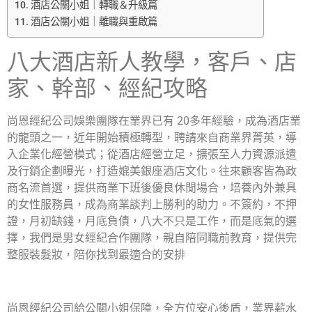
酒店公關小姐｜轉職＆升級篇
酒店公關小姐｜離職與重啟篇
八大酒店新人教學，客戶、店
家、幹部、經紀攻略
尚恩經紀公司娛樂團隊在業界已有 20多年經驗，成為酒店業
的龍頭之一，近年開始積極轉型，聘請來自商業界菁英，導
入企業化經營模式；從酒店經營立足，擴張至人力資源派遣
及行銷企劃曝光，打造媲美銀座酒店文化。往來顧客皆為政
商名流首選，提供商業下班後優良休閒場合，培養內外兼具
的女性服務員，成為商業談判上勝利的助力。不簽約，不押
證，月初缺錢，月底負債，八大不只是工作，而是底氣的選
擇，我們是男女經紀合作團隊，親自陪同職前教育，提供完
整服裝髮妝，陪你找到最適合的安排
尚恩經紀公司給公關小姐保障，全方位安心後盾，業界薪水