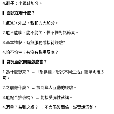
4.鞋子：
小跟鞋加分。
▍面試在看什麼？
1.氣質＞外型，親和力大加分。
2.能不能聊、能不能笑、懂不懂對話節奏。
3.基本禮貌、有無服務或接待經驗?
4.怕不怕生？有沒有臨場反應？
▍常見面試問題怎麼答？
1.為什麼想來？ →「想存錢／想試不同生活」簡單明確即
可。
2.之前做什麼？ → 提到與人互動的經驗。
3.能配合排班嗎？ → 能接受彈性就講。
4.酒量？為難之處？ → 不會喝沒關係，誠實說清楚。