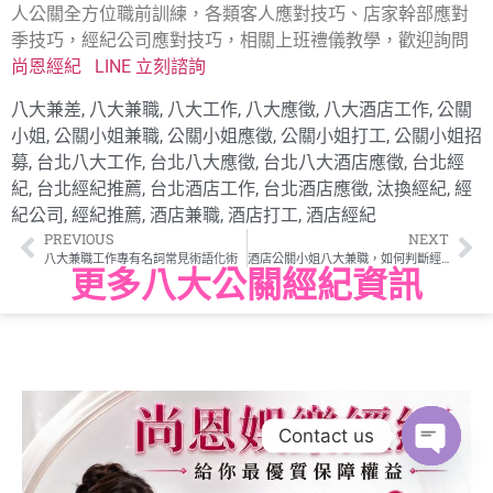
人公關全方位職前訓練，各類客人應對技巧、店家幹部應對
季技巧，經紀公司應對技巧，相關上班禮儀教學，歡迎詢問
尚恩經紀
LINE 立刻諮詢
八大兼差
,
八大兼職
,
八大工作
,
八大應徵
,
八大酒店工作
,
公關
小姐
,
公關小姐兼職
,
公關小姐應徵
,
公關小姐打工
,
公關小姐招
募
,
台北八大工作
,
台北八大應徵
,
台北八大酒店應徵
,
台北經
紀
,
台北經紀推薦
,
台北酒店工作
,
台北酒店應徵
,
汰換經紀
,
經
紀公司
,
經紀推薦
,
酒店兼職
,
酒店打工
,
酒店經紀
PREVIOUS
NEXT
八大兼職工作專有名詞常見術語化術
酒店公關小姐八大兼職，如何判斷經紀公司團隊好壞
更多八大公關經紀資訊
Contact us
Open c