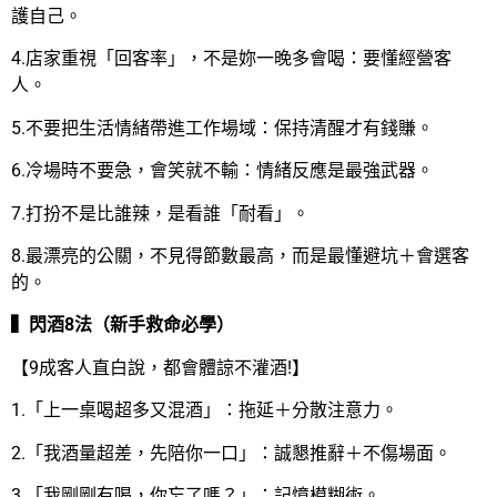
護自己。
4.店家重視「回客率」，不是妳一晚多會喝：要懂經營客
人。
5.不要把生活情緒帶進工作場域：保持清醒才有錢賺。
6.冷場時不要急，會笑就不輸：情緒反應是最強武器。
7.打扮不是比誰辣，是看誰「耐看」。
8.最漂亮的公關，不見得節數最高，而是最懂避坑＋會選客
的。
▍閃酒8法（新手救命必學）
【9成客人直白說，都會體諒不灌酒!】
1.「上一桌喝超多又混酒」：拖延＋分散注意力。
2.「我酒量超差，先陪你一口」：誠懇推辭＋不傷場面。
3.「我剛剛有喝，你忘了嗎？」：記憶模糊術。