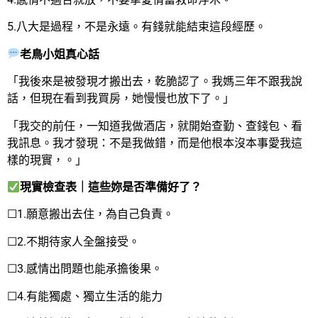
5.八大是過程，不是永遠。有錢就能結束這段經歷。
老鳥小姐真心話
「我後來是被發現才搬出去，乾脆認了。我媽三年不跟我說
話，但現在看到我買房，她慢慢也放下了。」
「我交的前任，一知道我做酒店，就開始查勤、查錢包、看
我訊息。我才發現：不是我做錯，而是他根本沒本事愛我這
樣的現實，。」
現實檢查表｜這些妳是否準備好了？
☐1.願意搬出去住，為自己負責。
☐2.不期待家人全盤接受。
☐3.感情出問題也能承擔後果。
☐4.有能獨處、獨立生活的能力