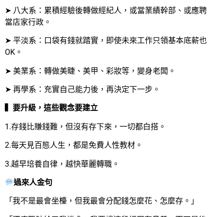
➤ 八大系：累積經驗後轉做經紀人，或當業績幹部、或應聘
當店家行政。
➤ 平淡系：口袋有錢就踏實，即使未來工作只領基本底薪也
OK。
➤ 美業系：轉做美睫、美甲、彩妝等，變身老闆。
➤ 再學系：充實自己能力後，再決定下一步。
▍要升級，這些觀念要建立
1.存錢比賺錢難，但沒有存下來，一切都白搭。
2.每天見百態人生，都是免費人性教材。
3.越早培養自律，越快華麗轉職。
過來人金句
「我不是最會坐檯，但我最會分配錢怎麼花、怎麼存。」