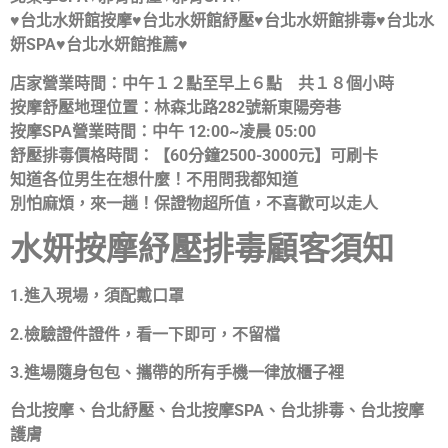
♥台北水妍館按摩♥台北水妍館紓壓♥台北水妍館排毒♥台北水
妍SPA♥台北水妍館推薦♥
店家營業時間：中午１２點至早上６點 共１８個小時
按摩舒壓地理位置：林森北路282號新東陽旁巷
按摩SPA營業時間：中午 12:00~凌晨 05:00
舒壓排毒價格時間：【60分鐘2500-3000元】可刷卡
知道各位男生在想什麼！不用問我都知道
別怕麻煩，來一趟！保證物超所值，不喜歡可以走人
水妍按摩紓壓排毒顧客須知
1.進入現場，須配戴口罩
2.檢驗證件證件，看一下即可，不留檔
3.進場隨身包包、攜帶的所有手機一律放櫃子裡
台北按摩、台北紓壓、台北按摩SPA、台北排毒、台北按摩
護膚