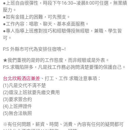
●上班自由很彈性，時段下午16:30~凌晨8:00可任選，無業績
壓力。
●如有金錢上的困難，可先預支。
●工作內容：唱歌、聊天、基本桌面服務。
●專人指導上班應對技巧和經驗傳授無經驗，兼職、學生皆
可。
P.S 外縣市可代為安排住宿唷~!
★我們重視的是妳的工作態度，而非經驗或是外表。
P.S.求職陷阱多，凡是找工作務必詢問清楚要懂的保護自己。
台北欣殿酒店兼差
、打工、工作 求職注意事項：
(1)凡是交代不清不楚
(2)還沒上班就要先繳交費用
(3)要求簽合約
(4)上班押證件
(5)無合法執照
※有任何問題，薪資、時間、消費、內容有任何的疑問都可