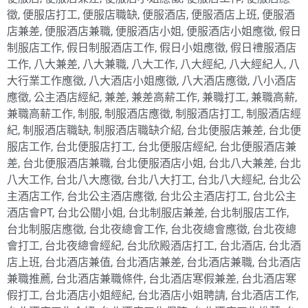
徵
,
便服店打工
,
便服店職缺
,
便服酒店
,
便服酒店上班
,
便服酒
店兼差
,
便服酒店兼職
,
便服酒店小姐
,
便服酒店小姐應徵
,
假日
制服店工作
,
假日制服酒店工作
,
假日小姐應徵
,
假日禮服酒店
工作
,
八大兼差
,
八大兼職
,
八大工作
,
八大經紀
,
八大經紀人
,
八
大行業工作應徵
,
八大酒店小姐應徵
,
八大酒店應徵
,
八小酒店
應徵
,
公主酒店經紀
,
兼差
,
兼差高薪工作
,
兼職打工
,
兼職高薪
,
兼職高薪工作
,
制服
,
制服酒店應徵
,
制服酒店打工
,
制服酒店經
紀
,
制服酒店職缺
,
制服酒店職缺介紹
,
台北便服店兼差
,
台北便
服店工作
,
台北便服店打工
,
台北便服店經紀
,
台北便服酒店兼
差
,
台北便服酒店兼職
,
台北便服酒店小姐
,
台北八大兼差
,
台北
八大工作
,
台北八大應徵
,
台北八大打工
,
台北八大經紀
,
台北公
主酒店工作
,
台北公主酒店應徵
,
台北公主酒店打工
,
台北公主
酒店會PT
,
台北公關小姐
,
台北制服店兼差
,
台北制服店工作
,
台北制服店應徵
,
台北夜總會工作
,
台北夜總會應徵
,
台北夜總
會打工
,
台北夜總會經紀
,
台北欣殿酒店打工
,
台北酒店
,
台北酒
店上班
,
台北酒店兼值
,
台北酒店兼差
,
台北酒店兼職
,
台北酒店
兼職推薦
,
台北酒店兼職條件
,
台北酒店寒假兼差
,
台北酒店寒
假打工
,
台北酒店小姐經紀
,
台北酒店小姐聘請
,
台北酒店工作
,