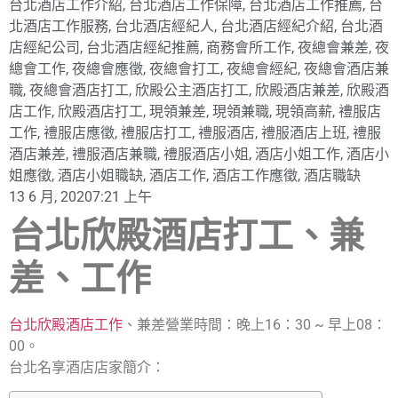
台北酒店工作介紹
,
台北酒店工作保障
,
台北酒店工作推薦
,
台
北酒店工作服務
,
台北酒店經紀人
,
台北酒店經紀介紹
,
台北酒
店經紀公司
,
台北酒店經紀推薦
,
商務會所工作
,
夜總會兼差
,
夜
總會工作
,
夜總會應徵
,
夜總會打工
,
夜總會經紀
,
夜總會酒店兼
職
,
夜總會酒店打工
,
欣殿公主酒店打工
,
欣殿酒店兼差
,
欣殿酒
店工作
,
欣殿酒店打工
,
現領兼差
,
現領兼職
,
現領高薪
,
禮服店
工作
,
禮服店應徵
,
禮服店打工
,
禮服酒店
,
禮服酒店上班
,
禮服
酒店兼差
,
禮服酒店兼職
,
禮服酒店小姐
,
酒店小姐工作
,
酒店小
姐應徵
,
酒店小姐職缺
,
酒店工作
,
酒店工作應徵
,
酒店職缺
13 6 月, 2020
7:21 上午
台北欣殿酒店打工、兼
差、工作
台北欣殿酒店工作
、兼差營業時間：晚上16：30 ~ 早上08：
00。
台北名享酒店店家簡介：