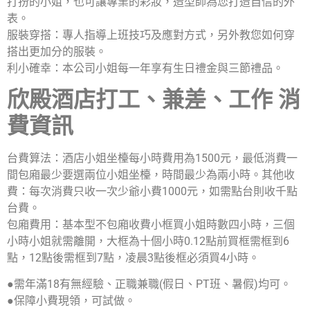
打扮的小姐，也可讓專業的彩妝，造型師為您打造自信的外
表。
服裝穿搭：專人指導上班技巧及應對方式，另外教您如何穿
搭出更加分的服裝。
利小確幸：本公司小姐每一年享有生日禮金與三節禮品。
欣殿酒店打工、兼差、工作 消
費資訊
台費算法：酒店小姐坐檯每小時費用為1500元，最低消費一
間包廂最少要選兩位小姐坐檯，時間最少為兩小時。其他收
費：每次消費只收一次少爺小費1000元，如需點台則收千點
台費。
包廂費用：基本型不包廂收費小框買小姐時數四小時，三個
小時小姐就需離開，大框為十個小時0.12點前買框需框到6
點，12點後需框到7點，凌晨3點後框必須買4小時。
●需年滿18有無經驗、正職兼職(假日、PT班、暑假)均可。
●保障小費現領，可試做。