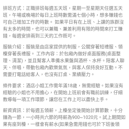
排班方式：正職排班每週五天班，星期一至星期天任選五天
班，午場或晚場於每日上班時數需滿七個小時，想多賺錢也
可自己增加工作的時數。 如果平日有在上班、上課的族群沒
有太多的時間，也可以兼職、兼差利用有限的時間來打工賺
錢，每週安排兩到三天的工作既可。
服裝介紹：服裝是由店家提供的制服，公關穿著短禮服、領
檯穿著長禮服。 工作內容：於包廂內做好桌面服務(桌面整
理、清潔)，並且幫客人準備水果盤與酒杯、水杯。陪客人聊
天、伴唱，帶動包廂內歡樂氣氛，與客人保持良好互動。不
需要打電話給客人，也沒有訂桌、業績壓力。
條件要求：酒店小姐工作需年滿18歲，無需經驗。如果沒有
經驗的小姐也不用擔心，在開始上班前會有職前訓練，仔細
教導每一項工作環節，讓您在工作上可以盡快上手。
薪資資訊：於每週五領薪，上檯坐定後開始計算節數，十分
鐘為一節，一小時共六節的時薪為900~1020元。試上期間如
果有座到檯，一樣會有薪水(如果急需用錢也可於下班後領