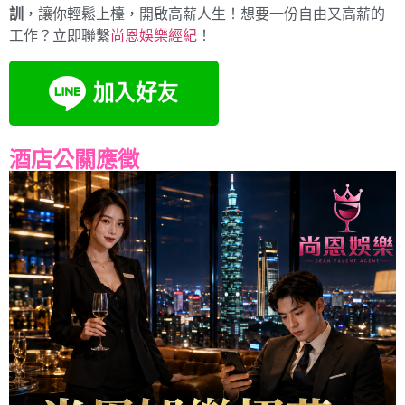
訓
，讓你輕鬆上檯，開啟高薪人生！想要一份自由又高薪的
工作？立即聯繫
尚恩娛樂經紀
！
酒店公關應徵