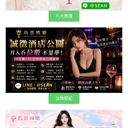
八大應徵
汰換經紀