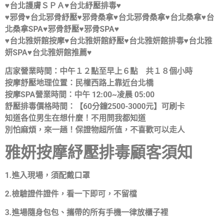
♥台北護膚ＳＰＡ♥台北紓壓排毒♥
♥邪骨♥台北邪骨紓壓♥邪骨桑拿♥台北邪骨桑拿♥台北桑拿♥台
北桑拿SPA♥邪骨舒壓♥邪骨SPA♥
♥台北雅妍館按摩♥台北雅妍館紓壓♥台北雅妍館排毒♥台北雅
妍SPA♥台北雅妍館推薦♥
店家營業時間：中午１２點至早上６點 共１８個小時
按摩舒壓地理位置：民權西路上靠近台北橋
按摩SPA營業時間：中午 12:00~凌晨 05:00
舒壓排毒價格時間：【60分鐘2500-3000元】可刷卡
知道各位男生在想什麼！不用問我都知道
別怕麻煩，來一趟！保證物超所值，不喜歡可以走人
雅妍按摩紓壓排毒顧客須知
1.進入現場，須配戴口罩
2.檢驗證件證件，看一下即可，不留檔
3.進場隨身包包、攜帶的所有手機一律放櫃子裡