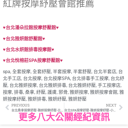
紅牌按摩紓壓會館推薦
♥台北潘朵拉館按摩舒壓館♥
♥台北雅妍館舒壓館♥
♥台北水妍館排毒按摩館♥
♥台北悅榕莊SPA按摩舒壓館♥
spa
,
全套按摩
,
全套紓壓
,
半套按摩
,
半套舒壓
,
台北半套店
,
台
北手工店
,
台北按摩
,
台北按摩SPA
,
台北排毒手工按摩
,
台北紓
壓
,
台北雅妍按摩
,
台北雅妍排毒
,
台北雅妍紓壓
,
手工按摩店
,
按摩
,
排毒
,
桑拿
,
紓壓
,
護膚
,
邪骨
,
雅妍按摩
,
雅妍按摩會館
,
雅
妍按摩紓壓
,
雅妍排毒
,
雅妍紓壓
,
雅妍舒壓
PREVIOUS
NEXT
台北桑拿按摩舒壓-雅妍按摩紓壓-比比160/50/C
台北SPA按摩舒壓-雅妍按摩紓壓-小愛159/43/C
更多八大公關經紀資訊