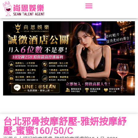
台北邪骨按摩舒壓-雅妍按摩紓
壓-蜜蜜160/50/C