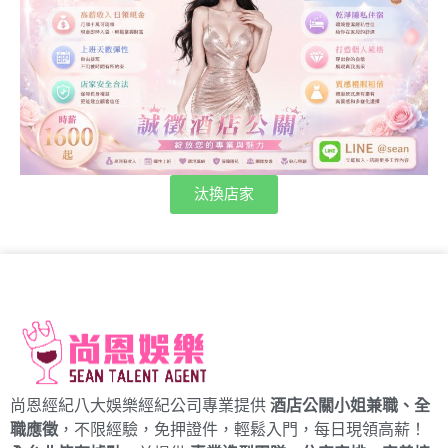
汰換店家
尚恩經紀八大娛樂經紀公司專業提供
酒店公關小姐兼職、全
職應徵
，不限經驗，免押證件，輕鬆入門，每日現領高薪！