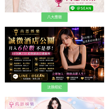
八大應徵
汰換經紀