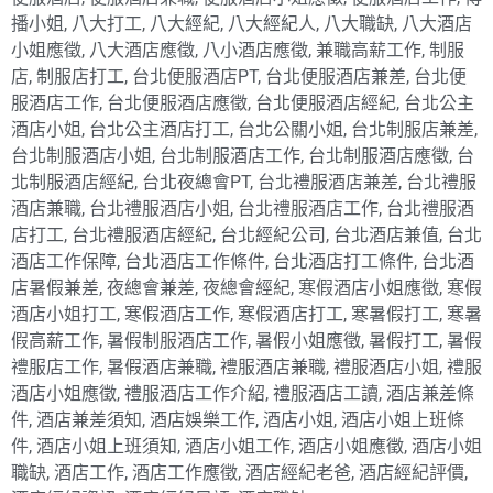
播小姐
,
八大打工
,
八大經紀
,
八大經紀人
,
八大職缺
,
八大酒店
小姐應徵
,
八大酒店應徵
,
八小酒店應徵
,
兼職高薪工作
,
制服
店
,
制服店打工
,
台北便服酒店PT
,
台北便服酒店兼差
,
台北便
服酒店工作
,
台北便服酒店應徵
,
台北便服酒店經紀
,
台北公主
酒店小姐
,
台北公主酒店打工
,
台北公關小姐
,
台北制服店兼差
,
台北制服酒店小姐
,
台北制服酒店工作
,
台北制服酒店應徵
,
台
北制服酒店經紀
,
台北夜總會PT
,
台北禮服酒店兼差
,
台北禮服
酒店兼職
,
台北禮服酒店小姐
,
台北禮服酒店工作
,
台北禮服酒
店打工
,
台北禮服酒店經紀
,
台北經紀公司
,
台北酒店兼值
,
台北
酒店工作保障
,
台北酒店工作條件
,
台北酒店打工條件
,
台北酒
店暑假兼差
,
夜總會兼差
,
夜總會經紀
,
寒假酒店小姐應徵
,
寒假
酒店小姐打工
,
寒假酒店工作
,
寒假酒店打工
,
寒暑假打工
,
寒暑
假高薪工作
,
暑假制服酒店工作
,
暑假小姐應徵
,
暑假打工
,
暑假
禮服店工作
,
暑假酒店兼職
,
禮服酒店兼職
,
禮服酒店小姐
,
禮服
酒店小姐應徵
,
禮服酒店工作介紹
,
禮服酒店工讀
,
酒店兼差條
件
,
酒店兼差須知
,
酒店娛樂工作
,
酒店小姐
,
酒店小姐上班條
件
,
酒店小姐上班須知
,
酒店小姐工作
,
酒店小姐應徵
,
酒店小姐
職缺
,
酒店工作
,
酒店工作應徵
,
酒店經紀老爸
,
酒店經紀評價
,