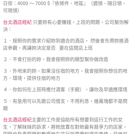
日保：4000 ～ 7000 $『依條件、地區』（週領、隔日領、
可現領）
台北酒店經紀
只要妳有心要賺錢，上班的問題，公司幫你解
決：
１．按照你的需求介紹妳到適合的酒店， 然後會先帶妳進酒
店參觀，再讓妳決定是否 要在這間店上班
２．不會打扮的妳，我會按照妳的類型幫你做改造
３．外地來的妳，如果沒住宿的地方，我會按照你想住的地
方、環境，提供住宿的地方
４．你如何在上班時應付酒客（手腕），讓你及早適應環境
５．有急用可以先跟公司借支，不用利息，幾萬塊都不是問
題
台北酒店經紀
主要的工作是協助所有想要到這行工作的女
生，了解妹妹的訴求，將她放置在對她最有競爭力的店家，