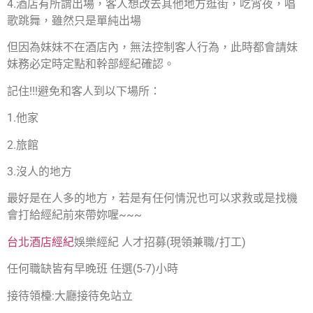
4.酒店有所謂出場，客人想改去其他地方逛街，吃宵夜，唱
歌跳舞，雖然只是單純出場
但因為妹妹不在酒店內，無法控制客人行為，此時都會請妹
妹務必定時定點和幹部經紀確認。
記住!!!避免和客人到以下場所：
1.他家
2.旅館
3.沒人的地方
最好是在人多的地方，若是有任何情況也可以求救或是找機
會打給經紀前來帶妳喔~~~
台北酒店經紀
娛樂經紀 人才招募(現領兼職/打工)
任何職缺皆有早晚班 任選(5-7)小時
接待領檯:大廳接待免站立