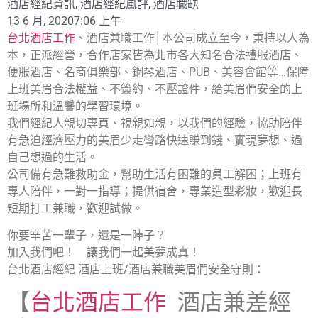
酒店經紀資訊
,
酒店經紀風評
,
酒店職缺
13 6 月, 2020
7:06 上午
台北酒店工作
、酒店兼職工作│本公司成立至今，秉持以人為
本，正派經營，合作店家皆為北市各大知名合法禮服酒店、
便服酒店、名商俱樂部、鋼琴酒店、PUB、美容會館等…保障
上班美眉合法權益、不簽約、不壓證件，給美眉們安全的上
班場所和溫馨的學習環境。
我們經紀人親切專頁、視親如親，以我們的經驗，協助陪伴
有急迫經濟壓力的美眉少走彎路快速賺到錢、實現夢想、過
自己想過的生活。
公司備有急難救助金，幫助生活有困難的員工解困；上班有
專人陪伴，一對一指導；提供宿舍，專業造型彩妝，歡迎長
短期打工兼職，歡迎試做。
你要辛苦一輩子，還是一陣子？
加入我們吧！ 讓我們一起美夢成真！
台北酒店經紀 酒店上班/酒店兼職美眉們安全守則：
【
台北酒店工作
酒店兼差經