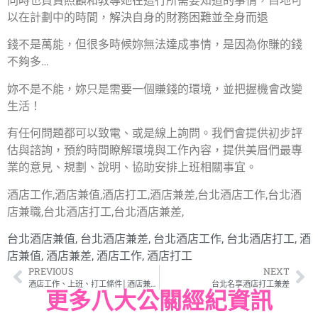
同時也負責照顧和教導她在這行所需要知道的事情，目地可
以在計劃中的時間，解決自身的財務困難並全身而退
錢不是萬能，但很多時候妳無法達成事情，是因為你賺的錢
不夠多…
妳不是不能，妳只是需要一個賺錢的環境，並把握機會改變
生活！
有任何問題都可以致電、或是線上詢問。我們會提供初步評
估與諮詢，預約時間瞭解環境與工作內容，提供美眉們最專
業的意見、規劃、說明、協助安排上班相關事宜。
酒店工作,酒店兼值,酒店打工,酒店兼差,台北酒店工作,台北酒
店兼職,台北酒店打工,台北酒店兼差,
台北酒店兼值
,
台北酒店兼差
,
台北酒店工作
,
台北酒店打工
,
酒
店兼值
,
酒店兼差
,
酒店工作
,
酒店打工
PREVIOUS
NEXT
酒店工作、上班、打工條件│酒店兼差條件│酒店工作條件
台北名享酒店打工兼差
更多八大公關經紀資訊