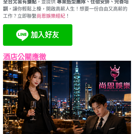
全台北皆有據點
，並提供
專業造型團隊、住宿安排、完善培
訓
，讓你輕鬆上檯，開啟高薪人生！想要一份自由又高薪的
工作？立即聯繫
尚恩娛樂經紀
！
酒店公關應徵