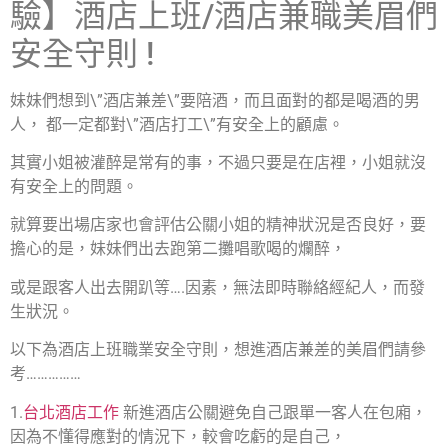
驗】酒店上班/酒店兼職美眉們
安全守則 !
妹妹們想到\”酒店兼差\”要陪酒，而且面對的都是喝酒的男
人， 都一定都對\”酒店打工\”有安全上的顧慮。
其實小姐被灌醉是常有的事，不過只要是在店裡，小姐就沒
有安全上的問題。
就算要出場店家也會評估公關小姐的精神狀況是否良好，要
擔心的是，妹妹們出去跑第二攤唱歌喝的爛醉，
或是跟客人出去開趴等….因素，無法即時聯絡經紀人，而發
生狀況。
以下為酒店上班職業安全守則，想進酒店兼差的美眉們請參
考……………
1.
台北酒店工作
新進酒店公關避免自己跟單一客人在包廂，
因為不懂得應對的情況下，較會吃虧的是自己，