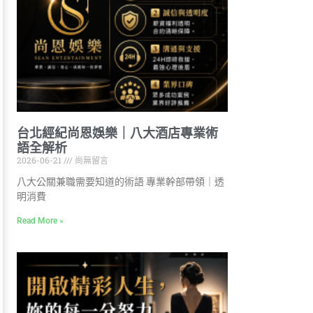
台北經紀尚恩娛樂｜八大酒店專業術
語全解析
2026-06-21
尚無留言
八大公關兼職需要知道的術語 專業幹部帶領｜透
明消費
Read More »