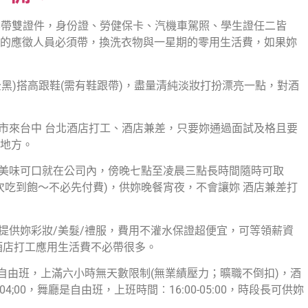
定要帶雙證件，身份證、勞健保卡、汽機車駕照、學生證任二皆
的應徵人員必須帶，換洗衣物與一星期的零用生活費，如果妳
全黑)搭高跟鞋(需有鞋跟帶)，盡量清純淡妝打扮漂亮一點，對酒
縣市來台中 台北酒店打工、酒店兼差，只要妳通過面試及格且要
地方。
房美味可口就在公司內，傍晚七點至凌晨三點長時間隨時可取
次吃到飽～不必先付費)，供妳晚餐宵夜，不會讓妳 酒店兼差打
提供妳彩妝/美髮/禮服，費用不灌水保證超便宜，可等領薪資
酒店打工應用生活費不必帶很多。
是自由班，上滿六小時無天數限制(無業績壓力；曠職不倒扣)，酒
4;00，舞廳是自由班，上班時間︰16:00-05:00，時段長可供妳