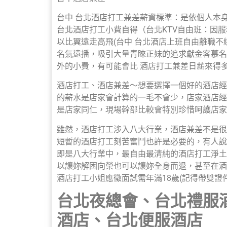
台中 台北酒店打工兼差薪資標準：是依個人本
台北酒店打工小費自得（台北KTV自由班：因
以比翼遠走高飛(台中 台北酒店上班自由離職
名氣遠播，吸引大量青睞正妹的追求獻金客慕名
外的小費，有可能會比 酒店打工兼差日薪來得多
酒店打工、酒店兼差～想要選擇一個好的酒店經
的薪水是店家會計算的一毛不會少，店家酒店經
是店家同仁，現場幹部比較會特別珍惜呵護店家
雖然，酒店打工涉入八大行業，酒店兼差不是很
短暫的酒店打工刻苦奮鬥也許是必要的，有人說:
即是八大行業中，最自由最清純的酒店打工淨土
以讓妳解困向榮也可以讓妳全身而退，甚至在酒
酒店打工小姐應徵面試需年滿18歲(記得帶雙證件
台北夜總會、台北禮服
酒店、台北便服酒店