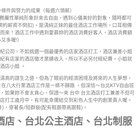
身條件與努力的成果（每週六領薪）
服務屬性單純形象好來去自由，遇到心儀美好的對象，隨時都可
不綁約薪資不倒扣)，是清純正妹的最佳酒店工作場所，口耳相傳
而來！酒店工作中遇到愛慕妳的酒店消費好客人，酒店消費額
又多喔!）
紀公司，不如挑選一個最優秀的店家酒店打工，酒店兼差小姐
紀有店家的酒店徵才業績收入，所以不必另付經紀費，小姐就
酒店小姐 。
清高的謀生之道，但為了眼前的經濟困境及將來的人生夢想，
在八大行業酒店工作是一條不歸路 ，但深信～台北KTV自由班
，如果妳不會太貪心，保證～來 台中 台北酒店打工兼差不但可
店打工歲月中，有可能幸運結交到彩色人生中的創業貴人喔。
)，穿著長/短群裝(配有鞋跟帶高跟鞋)。
酒店、台北公主
酒
店、台北制服