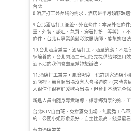
台北
8.酒店打工兼差錢的需求︰酒店是半月領薪較適
9.台北酒店打工兼差～外在條件︰本身外在條
重、外貌、談吐、氣質、穿著打扮….等等】，
條件，台北有專業美髮彩妝服裝師，能幫妳包裝
10.台北酒店兼差、酒店打工，酒量適應︰不
練培養的，台北閃酒二十四招先提供給妳運用效法
酒不沾的我們會盡量幫妳想辦法。
11.酒店打工兼差，風險呎度︰也許別家酒店
酒店裡，無意願出場沒有人會強迫妳，(來時會
人很信任很有好感歡喜出場，但台北不能完全保
新進人員由隨身專責輔導，讓離鄉背景的妳，工
台北KTV自由班，免拼酒免出場，無脫秀工作
約，公關小姐形象最好，自主性最高，錢景最看
台中酒店兼差