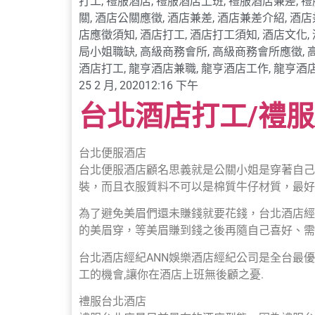
打工
,
禮服酒店
,
禮服酒店上班
,
禮服酒店兼差
,
禮
關
,
酒店公關應徵
,
酒店兼差
,
酒店兼差介紹
,
酒店
店應徵須知
,
酒店打工
,
酒店打工須知
,
酒店文化
,
局小姐職缺
,
高級商務會所
,
高級商務會所應徵
,
酒店打工
,
龍亨酒店兼職
,
龍亨酒店工作
,
龍亨酒
25 2 月, 2020
12:16 下午
台北酒店打工/禮服
台北便服酒店
台北便服酒店顧名思義就是公關小姐是穿著自己
裝，而且衣服質料不可以是棉質牛仔材質，最好
為了避免美眉們還未賺錢就要花錢，台北酒店經
的美眉穿，等美眉賺到錢之後再隨自己喜好、需
台北酒店經紀ANN娛樂酒店經紀公司是全台最
工的機會,讓你在酒店上班無後顧之憂.
禮服台北酒店