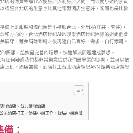
北店的消費金額介於便服店與制服店之間，而公關小姐的素質
以禮服台北店的生意也比其他類型酒店生意好，客層也是比較
準備上班服裝和備配像是小禮服台北、外出服(洋裝、套裝)，
念和方向的，台北酒店經紀ANN娛樂酒店經紀團隊的姐姐們會
美眉穿，等美眉賺到錢之後再隨自己喜好、需求，自行添購。
誠意的照顧，給妳最完善的環境，快速解決問題達成夢想。
班有任何疑惑我們都非常樂意提供我們最專業的協助，並可以依
店上班、酒店兼職、酒店打工台北酒店經紀ANN 娛樂酒店經紀
制服酒店、台北便服酒店
公主酒店打工、傳播小姐工作、飯局小姐應徵
準備︰