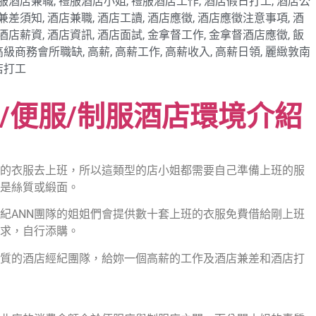
服酒店兼職
,
禮服酒店小姐
,
禮服酒店工作
,
酒店假日打工
,
酒店公
兼差須知
,
酒店兼職
,
酒店工讀
,
酒店應徵
,
酒店應徵注意事項
,
酒
酒店薪資
,
酒店資訊
,
酒店面試
,
金拿督工作
,
金拿督酒店應徵
,
飯
高級商務會所職缺
,
高薪
,
高薪工作
,
高薪收入
,
高薪日領
,
麗緻敦南
店打工
/便服/制服酒店環境介紹
的衣服去上班，所以這類型的店小姐都需要自己準備上班的服
是絲質或緞面。
紀ANN團隊的姐姐們會提供數十套上班的衣服免費借給剛上班
求，自行添購。
優質的酒店經紀團隊，給妳一個高薪的工作及酒店兼差和酒店打