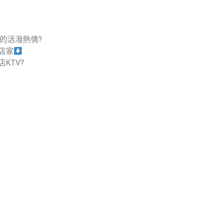
的活潑熱情?
店家
KTV?