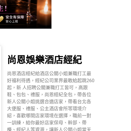
尚恩娛樂酒店經紀
尚恩酒店經紀給酒店公關小姐兼職打工最
好福利待遇，經紀公司業界最敢給起跳260
起，新 人招聘公關兼職打工皆可，高跟
鞋、包包、禮服，尚恩經紀全包，帶各位
新人公關小姐挑選合適店家，帶看台北各
大便服、禮服、公主酒店會所等環境介
紹，喜歡哪間店家環境在選擇，職前一對
一訓練，給你最好店家保母、幹部、帶
檯、經紀人等資源，讓新人公關小姐當天