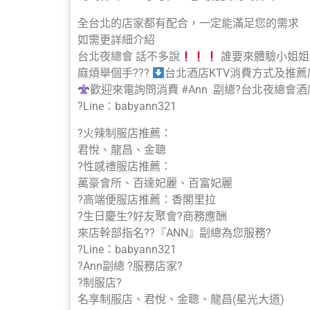
全台北的店家都有配合，一定能滿足您的需求
如需更詳細介紹
台北夜總會 話不多說
誰要來體驗小姐姐
麻煩舉個手???
台北酒店KTV消費方式及推薦
歡迎來電詢問消費 #Ann 副總?台北夜總會酒店
?Line：babyann321
?火辣制服店推薦：
君悅、龍昌、金聰
?性感禮服店推薦：
萬豪會所、百達妃麗、百富妃麗
?高端便服店推薦：香閣里拉
?生日慶生?好友聚會?商務應酬
來店幹部指名??『ANN』副總為您服務?
?Line：babyann321
?Ann副總 ?服務店家?
?制服店?
名享制服店、君悅、金聰、龍昌(星光大道)