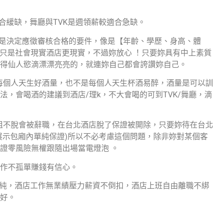
合緩缺，舞廳與TVK是週領薪較適合急缺。
件是決定應徵審核合格的要件，像是【年齡、學歷、身高、體
不只是社會現實酒店更現實，不過妳放心 ！只要妳具有中上素質
得仙人慾滴漂漂亮亮的，就連妳自己都會誇讚妳自己。
是每個人天生好酒量，也不是每個人天生杯酒易醉，酒量是可以訓
，會喝酒的建議到酒店/理k，不大會喝的可到TVK/舞廳，滴
小姐不脫會被辭職，在台北酒店脫了保證被開除，只要妳待在台北
展示包廂內單純保證)所以不必考慮這個問題，除非妳對某個客
證零風險無權跟隨出場當電燈泡 。
作不孤單賺錢有信心。
單純，酒店工作無業績壓力薪資不倒扣，酒店上班自由離職不綁
好。