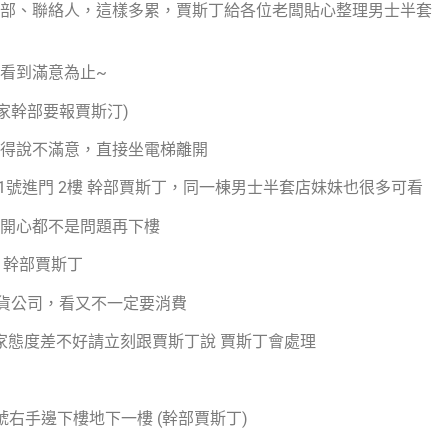
部、聯絡人，這樣多累，賈斯丁給各位老闆貼心整理男士半套
看到滿意為止~
這家幹部要報賈斯汀)
得說不滿意，直接坐電梯離開
181號進門 2樓 幹部賈斯丁，同一棟男士半套店妹妹也很多可看
開心都不是問題再下樓
 幹部賈斯丁
貨公司，看又不一定要消費
家態度差不好請立刻跟賈斯丁說 賈斯丁會處理
號右手邊下樓地下一樓 (幹部賈斯丁)