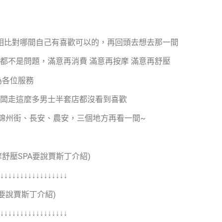
互相比對哪間自己有喜歡可以的，再回頭去想去那一間
都不是問題，滿意再消費 滿意再按摩 滿意再舒壓
為各位服務
闆走這麼多男士半套店都沒看到喜歡
其錦州街、長安、農安，三個地方再看一間~
摩舒壓SPA要說賈斯丁介紹)
↓↓↓↓↓↓↓↓↓↓↓↓↓↓↓↓↓
A要說賈斯丁介紹)
↓↓↓↓↓↓↓↓↓↓↓↓↓↓↓↓↓