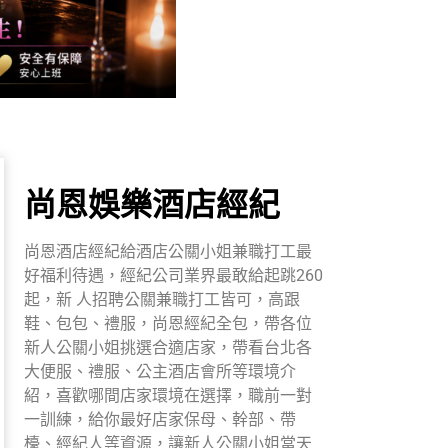
尚恩娛樂酒店經紀
尚恩酒店經紀給酒店公關小姐兼職打工最
好福利待遇，經紀公司業界最敢給起跳260
起，新 人招聘公關兼職打工皆可，高跟
鞋、包包、禮服，尚恩經紀全包，帶各位
新人公關小姐挑選合適店家，帶看台北各
大便服、禮服、公主酒店會所等環境介
紹，喜歡哪間店家環境在選擇，職前一對
一訓練，給你最好店家保母、幹部、帶
檯、經紀人等資源，讓新人公關小姐當天