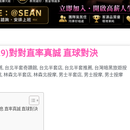
29)對對直率真誠 直球對決
薦
,
台北半套奇蹟館
,
台北半套店
,
台北半套推薦
,
台灣暗黑旅遊按
館
,
林森北半套店
,
林森北按摩
,
男士半套店
,
男士按摩
,
男士按摩
息 直率真誠 直球對決