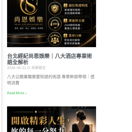
台北經紀尚恩娛樂｜八大酒店專業術
語全解析
2026-06-21
尚無留言
八大公關兼職需要知道的術語 專業幹部帶領｜透
明消費
Read More »