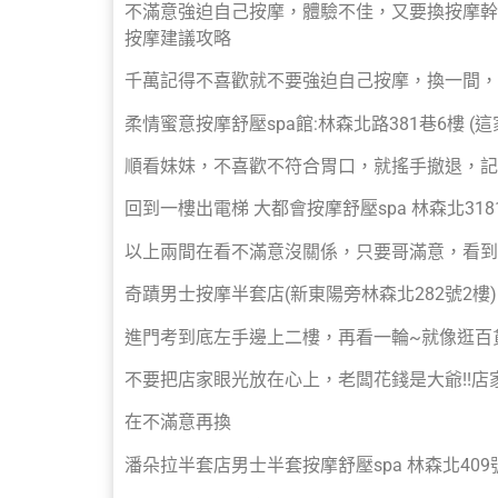
不滿意強迫自己按摩，體驗不佳，又要換按摩幹
按摩建議攻略
千萬記得不喜歡就不要強迫自己按摩，換一間，
柔情蜜意按摩舒壓spa館:林森北路381巷6樓 (
順看妹妹，不喜歡不符合胃口，就搖手撤退，記
回到一樓出電梯 大都會按摩舒壓spa 林森北3
以上兩間在看不滿意沒關係，只要哥滿意，看到
奇蹟男士按摩半套店(新東陽旁林森北282號2樓)
進門考到底左手邊上二樓，再看一輪~就像逛百
不要把店家眼光放在心上，老闆花錢是大爺!!店
在不滿意再換
潘朵拉半套店男士半套按摩舒壓spa 林森北409