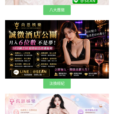
八大應徵
汰換經紀