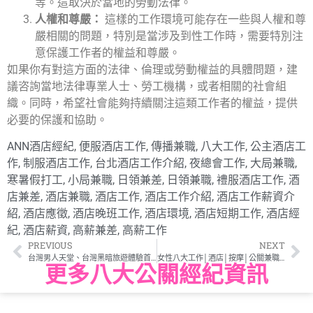
等。這取決於當地的勞動法律。
人權和尊嚴：
這樣的工作環境可能存在一些與人權和尊
嚴相關的問題，特別是當涉及到性工作時，需要特別注
意保護工作者的權益和尊嚴。
如果你有對這方面的法律、倫理或勞動權益的具體問題，建
議咨詢當地法律專業人士、勞工機構，或者相關的社會組
織。同時，希望社會能夠持續關注這類工作者的權益，提供
必要的保護和協助。
ANN酒店經紀
,
便服酒店工作
,
傳播兼職
,
八大工作
,
公主酒店工
作
,
制服酒店工作
,
台北酒店工作介紹
,
夜總會工作
,
大局兼職
,
寒暑假打工
,
小局兼職
,
日領兼差
,
日領兼職
,
禮服酒店工作
,
酒
店兼差
,
酒店兼職
,
酒店工作
,
酒店工作介紹
,
酒店工作薪資介
紹
,
酒店應徵
,
酒店晚班工作
,
酒店環境
,
酒店短期工作
,
酒店經
紀
,
酒店薪資
,
高薪兼差
,
高薪工作
PREVIOUS
NEXT
台灣男人天堂、台灣黑暗旅遊體驗首選
女性八大工作│酒店│按摩│公關兼職彈性兼職一天起
更多八大公關經紀資訊