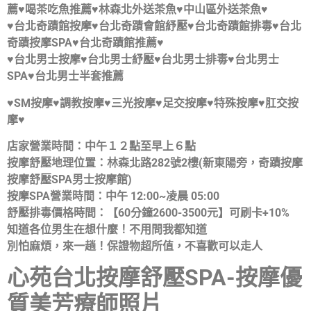
薦♥喝茶吃魚推薦♥林森北外送茶魚♥中山區外送茶魚♥
♥台北奇蹟館按摩♥台北奇蹟會館紓壓♥台北奇蹟館排毒♥台北
奇蹟
按摩
SPA♥台北奇蹟館推薦♥
♥台北男士按摩♥台北男士紓壓♥台北男士排毒♥台北男士
SPA♥台北男士半套推薦
♥SM按摩♥調教按摩♥三光按摩♥足交按摩♥特殊按摩♥肛交按
摩♥
店家營業時間：中午１２點至早上６點
按摩舒壓地理位置：林森北路282號2樓(新東陽旁，奇蹟
按摩
按摩舒壓SPA男士按摩館)
按摩SPA營業時間：中午 12:00~凌晨 05:00
舒壓排毒價格時間：【60分鐘2600-3500元】可刷卡+10%
知道各位男生在想什麼！不用問我都知道
別怕麻煩，來一趟！保證物超所值，不喜歡可以走人
心苑台北按摩舒壓SPA-
按摩優
質美芳療師照片