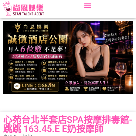
心苑台北半套店SPA按摩排毒館-
跳跳 163.45.E E奶按摩師