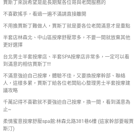
賈斯丁來說希望是能長期幫各位哥與老闆服務的
不喜歡搖手，看過一遍不滿請直接離開
不用擔賈斯丁難做人，賈斯丁就是要各位老闆滿意才是重點
半套店林森北、中山區按摩舒壓眾多，不要一間就放棄其他
更好選擇
台北男士半套按摩店、半套SPA按摩店非常多，一定可以看
到滿意的相信賈斯丁!!!
不滿意強迫自己按摩，體驗不佳，又要換按摩幹部、聯絡
人，這樣多累，賈斯丁給各位老闆貼心整理男士半套按摩建
議攻略
千萬記得不喜歡就不要強迫自己按摩，換一間，看到滿意為
止~
柔情蜜意按摩舒壓spa館:林森北路381巷6樓 (這家幹部要報賈
斯汀)