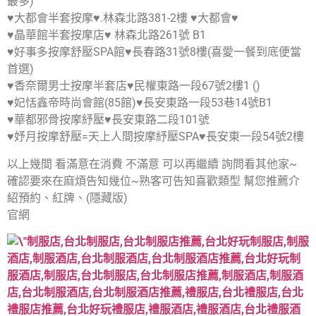
最多)
♥大都會半套按摩♥.林森北路381-2樓 ♥大都會♥
♥晶華館半套按摩店♥ 林森北路261號 B1
♥好事多按摩舒壓SPA館♥長春路31號8樓(喜愛一餐到底便當
首選)
♥香奈爾男士按摩半套店♥民權東路一段67號2樓1 ()
♥妃恬鑫帝時尚會館(85館)♥長安東路一段53巷14號B1
♥華都邪骨按摩紓壓♥長安東路二段101號
♥妤月按摩舒壓=天上人間按摩紓壓SPA♥長安東一段54號2樓
以上幾間 看滿意在消費 不滿意 可以再繼續 詢問看其他家~
確認要來在麻煩告知幾位~熟客可告知喜歡類型 幫您推薦介
紹預約、紅牌、(隱藏版)
官網