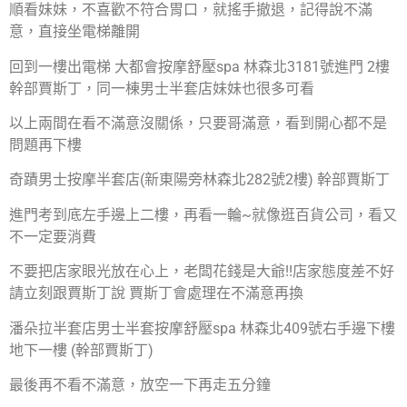
順看妹妹，不喜歡不符合胃口，就搖手撤退，記得說不滿
意，直接坐電梯離開
回到一樓出電梯 大都會按摩舒壓spa 林森北3181號進門 2樓
幹部賈斯丁，同一棟男士半套店妹妹也很多可看
以上兩間在看不滿意沒關係，只要哥滿意，看到開心都不是
問題再下樓
奇蹟男士按摩半套店(新東陽旁林森北282號2樓) 幹部賈斯丁
進門考到底左手邊上二樓，再看一輪~就像逛百貨公司，看又
不一定要消費
不要把店家眼光放在心上，老闆花錢是大爺!!店家態度差不好
請立刻跟賈斯丁說 賈斯丁會處理在不滿意再換
潘朵拉半套店男士半套按摩舒壓spa 林森北409號右手邊下樓
地下一樓 (幹部賈斯丁)
最後再不看不滿意，放空一下再走五分鐘