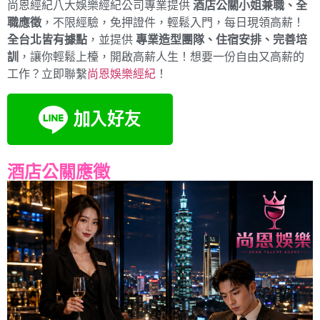
尚恩經紀八大娛樂經紀公司專業提供
酒店公關小姐兼職、全
職應徵
，不限經驗，免押證件，輕鬆入門，每日現領高薪！
全台北皆有據點
，並提供
專業造型團隊、住宿安排、完善培
訓
，讓你輕鬆上檯，開啟高薪人生！想要一份自由又高薪的
工作？立即聯繫
尚恩娛樂經紀
！
酒店公關應徵