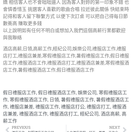
嬌 相信客人也不會咄咄逼人 因為客人對妳的第一印象不錯 也
會憐香惜玉 挑選客人喜歡的歌曲合唱 拉近彼此關係 快結束時
記得和客人留下聯繫方式 以便下次訂桌 可以把自己得每日節
數衝高 賺取更多錢
以上說明如有任何不明白或想加入我們這個高薪行業都歡迎
與我聯絡
酒店高薪,日領,高薪工作,經紀公司,娛樂公司,禮服店工作,禮服
店打工,禮服店兼差,寒假禮服店工作,暑假禮服店工作,假日禮服
店工作,禮服酒店工作,禮服酒店打工,禮服酒店兼差,寒假禮服酒
店工作,暑假禮服酒店工作,假日禮服酒店工作
假日禮服店工作
,
假日禮服酒店工作
,
娛樂公司
,
寒假禮服店工
作
,
寒假禮服酒店工作
,
日領
,
暑假禮服店工作
,
暑假禮服酒店工
作
,
禮服店兼差
,
禮服店工作
,
禮服店打公
,
禮服店打工
,
禮服酒
店兼差
,
禮服酒店工作
,
禮服酒店打工
,
經紀公司
,
酒店高薪
,
高
薪工作
PREVIOUS
NEXT