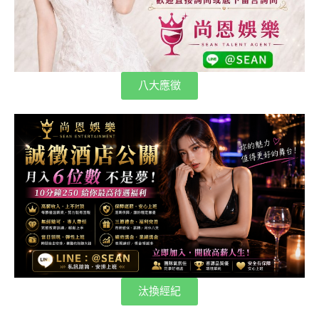
八大應徵
汰換經紀