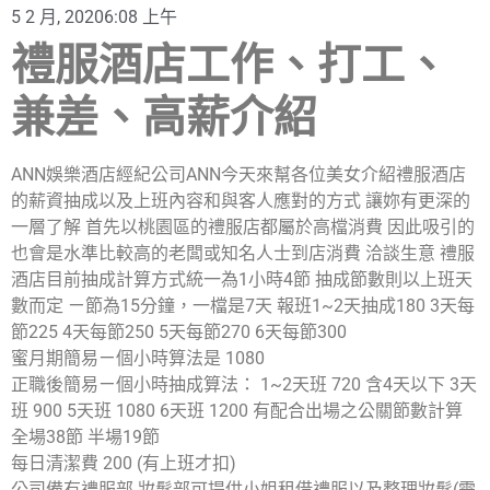
5 2 月, 2020
6:08 上午
禮服酒店工作、打工、
兼差、高薪介紹
ANN娛樂酒店經紀公司ANN今天來幫各位美女介紹禮服酒店
的薪資抽成以及上班內容和與客人應對的方式 讓妳有更深的
一層了解 首先以桃園區的禮服店都屬於高檔消費 因此吸引的
也會是水準比較高的老闆或知名人士到店消費 洽談生意 禮服
酒店目前抽成計算方式統一為1小時4節 抽成節數則以上班天
數而定 ㄧ節為15分鐘，一檔是7天 報班1~2天抽成180 3天每
節225 4天每節250 5天每節270 6天每節300
蜜月期簡易ㄧ個小時算法是 1080
正職後簡易ㄧ個小時抽成算法： 1~2天班 720 含4天以下 3天
班 900 5天班 1080 6天班 1200 有配合出場之公關節數計算
全場38節 半場19節
每日清潔費 200 (有上班才扣)
公司備有禮服部 妝髮部可提供小姐租借禮服以及整理妝髮(需