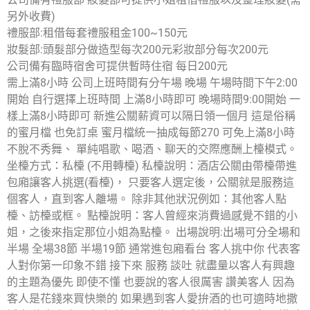
另外收費)
禮服部:租借每套禮服租金100~150元
妝髮部:頭髮部分做造型每次200元彩妝部分每次200元
公司備有臨時宿舍可提供暫時住宿 每日200元
需上滿8小時 公司上班時間有分午場 晚場 午場時間下午2:00
開始 自行選擇上班時間 上滿8小時即可 晚場時間9:00開始 一
樣上滿8小時即可 新進公關薪資可以隔日領一個月 這是俗稱
的蜜月檔 也免訂桌 蜜月檔統一抽成每節270 可免上滿8小時
不脫不秀舞、 單純唱歌、喝酒、聊天的交際應酬上檯模式。
坐檯方式：私檯 (不用轉檯) 私檯說明：酒店公關由帶檯帶進
包廂讓客人挑選(看檯)， 只要客人選定後，公關就是服務這
個客人，直到客人離場。 除非其他狀況例如：其他客人點
檯、訪檯或框。 點檯說明：客人曾經來消費過感覺不錯的小
姐，之後來指定那位小姐為點檯。 出場說明:出場可分全場和
半場 全場38節 半場19節 通常進包廂看台 客人挑中你 代表客
人對你第一印象不錯 接下來 服務 談吐 就盡量以客人有興趣
的主題為優先 即使不懂 也要說的客人很厲害 讚美客人 因為
客人是花錢來買快樂的 如果遇到客人愛拚酒的也可適時地撒