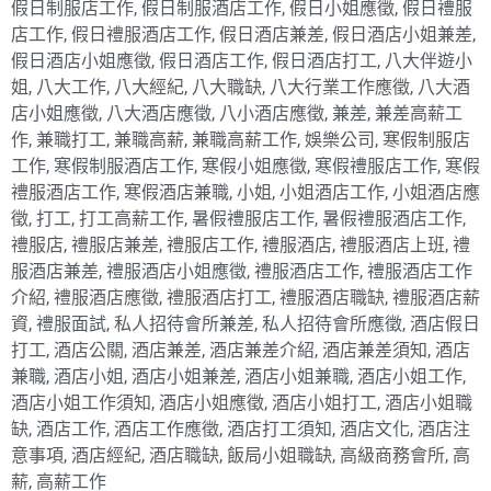
假日制服店工作
,
假日制服酒店工作
,
假日小姐應徵
,
假日禮服
店工作
,
假日禮服酒店工作
,
假日酒店兼差
,
假日酒店小姐兼差
,
假日酒店小姐應徵
,
假日酒店工作
,
假日酒店打工
,
八大伴遊小
姐
,
八大工作
,
八大經紀
,
八大職缺
,
八大行業工作應徵
,
八大酒
店小姐應徵
,
八大酒店應徵
,
八小酒店應徵
,
兼差
,
兼差高薪工
作
,
兼職打工
,
兼職高薪
,
兼職高薪工作
,
娛樂公司
,
寒假制服店
工作
,
寒假制服酒店工作
,
寒假小姐應徵
,
寒假禮服店工作
,
寒假
禮服酒店工作
,
寒假酒店兼職
,
小姐
,
小姐酒店工作
,
小姐酒店應
徵
,
打工
,
打工高薪工作
,
暑假禮服店工作
,
暑假禮服酒店工作
,
禮服店
,
禮服店兼差
,
禮服店工作
,
禮服酒店
,
禮服酒店上班
,
禮
服酒店兼差
,
禮服酒店小姐應徵
,
禮服酒店工作
,
禮服酒店工作
介紹
,
禮服酒店應徵
,
禮服酒店打工
,
禮服酒店職缺
,
禮服酒店薪
資
,
禮服面試
,
私人招待會所兼差
,
私人招待會所應徵
,
酒店假日
打工
,
酒店公關
,
酒店兼差
,
酒店兼差介紹
,
酒店兼差須知
,
酒店
兼職
,
酒店小姐
,
酒店小姐兼差
,
酒店小姐兼職
,
酒店小姐工作
,
酒店小姐工作須知
,
酒店小姐應徵
,
酒店小姐打工
,
酒店小姐職
缺
,
酒店工作
,
酒店工作應徵
,
酒店打工須知
,
酒店文化
,
酒店注
意事項
,
酒店經紀
,
酒店職缺
,
飯局小姐職缺
,
高級商務會所
,
高
薪
,
高薪工作