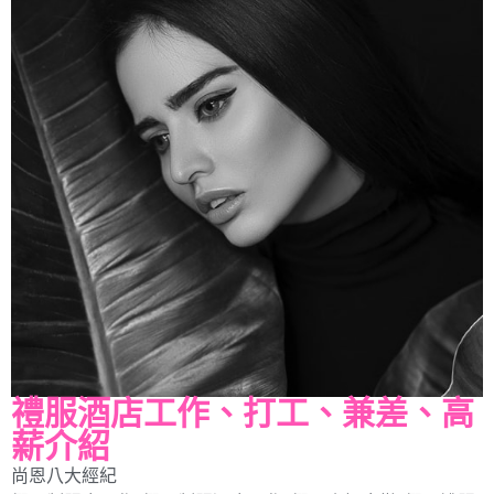
禮服酒店工作、打工、兼差、高
薪介紹
尚恩八大經紀