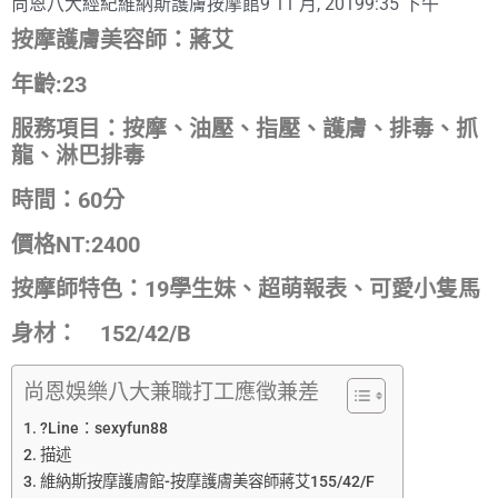
尚恩八大經紀
維納斯護膚按摩館
9 11 月, 2019
9:35 下午
按摩護膚美容師：蔣艾
年齡:23
服務項目：按摩、油壓、指壓、護膚、排毒、抓
龍、淋巴排毒
時間：60分
價格NT:2400
按摩師特色：19學生妹、超萌報表、可愛小隻馬
身材： 152/42/B
尚恩娛樂八大兼職打工應徵兼差
?Line：sexyfun88
描述
維納斯按摩護膚館-按摩護膚美容師蔣艾155/42/F