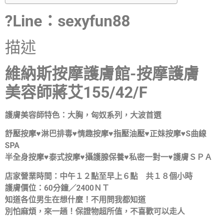
?Line：sexyfun88
描述
維納斯按摩護膚館-按摩護膚
美容師蔣艾155/42/F
護膚美容師特色：大胸，匈奴系列，大波首選
舒壓按摩♥淋巴排毒♥情趣按摩♥指壓油壓♥正妹按摩♥S曲線
SPA
半全身按摩♥泰式按摩♥攝護腺保養♥私密一對一♥護膚ＳＰＡ
店家營業時間：中午１２點至早上６點 共１８個小時
護膚價位：60分鐘／2400ＮＴ
知道各位男生在想什麼！不用問我都知道
別怕麻煩，來一趟！保證物超所值，不喜歡可以走人