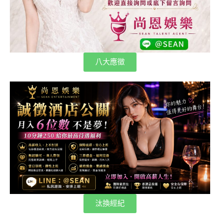
八大應徵
汰換經紀