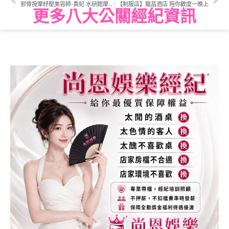
邪骨按摩紓壓美容師-貴妃 水研館摩紓壓會館
【制服店】龍昌酒店 陪你歡度一晚上
更多八大公關經紀資訊