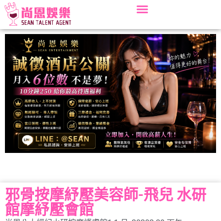
邪骨按摩紓壓美容師-飛兒 水研
館摩紓壓會館