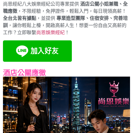
尚恩經紀八大娛樂經紀公司專業提供
酒店公關小姐兼職、全
職應徵
，不限經驗，免押證件，輕鬆入門，每日現領高薪！
全台北皆有據點
，並提供
專業造型團隊、住宿安排、完善培
訓
，讓你輕鬆上檯，開啟高薪人生！想要一份自由又高薪的
工作？立即聯繫
尚恩娛樂經紀
！
酒店公關應徵