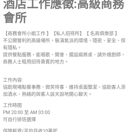
酒店工作應徵:高級商務
會所
【商務會所小姐工作 】​【私人招待所】【 名商俱樂部 】
不公開營利的高級場所，裝潢氣派的環境，隱密、安全、保
有隱私。
提供餐點服務，能唱歌、開會、擺設麻將桌、請外燴廚師，
商務人士租用招待貴賓的地方。
工作內容:
協助現場點餐事務、微笑待客、維持桌面整潔、協助客人添
加酒水、熱絡的與客人談天說地開心聊天。
工作時間
PM 20:00 至 AM 03:00
可自行排班選擇
保障薪資/平均月收10萬起