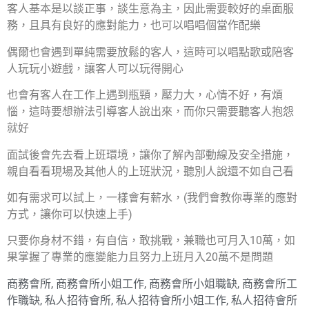
客人基本是以談正事，談生意為主，因此需要較好的桌面服
務，且具有良好的應對能力，也可以唱唱個當作配樂
偶爾也會遇到單純需要放鬆的客人，這時可以唱點歌或陪客
人玩玩小遊戲，讓客人可以玩得開心
也會有客人在工作上遇到瓶頸，壓力大，心情不好，有煩
惱，這時要想辦法引導客人說出來，而你只需要聽客人抱怨
就好
面試後會先去看上班環境，讓你了解內部動線及安全措施，
親自看看現場及其他人的上班狀況，聽別人說還不如自己看
如有需求可以試上，一樣會有薪水，(我們會教你專業的應對
方式，讓你可以快速上手)
只要你身材不錯，有自信，敢挑戰，兼職也可月入10萬，如
果掌握了專業的應變能力且努力上班月入20萬不是問題
商務會所
,
商務會所小姐工作
,
商務會所小姐職缺
,
商務會所工
作職缺
,
私人招待會所
,
私人招待會所小姐工作
,
私人招待會所