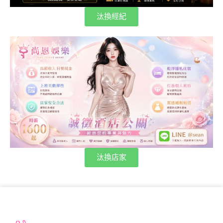
汰換經紀
汰換店家