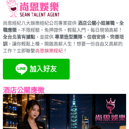
尚恩經紀八大娛樂經紀公司專業提供
酒店公關小姐兼職、全
職應徵
，不限經驗，免押證件，輕鬆入門，每日現領高薪！
全台北皆有據點
，並提供
專業造型團隊、住宿安排、完善培
訓
，讓你輕鬆上檯，開啟高薪人生！想要一份自由又高薪的
工作？立即聯繫
尚恩娛樂經紀
！
酒店公關應徵