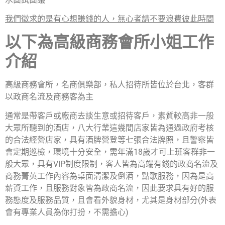
我們徵求的是有心想賺錢的人，無心者請不要浪費彼此時間
以下為高級商務會所小姐工作
介紹
高級商務會所，名商俱樂部，私人招待所皆位於台北，客群
以政商名流及商務客為主
通常是帶客戶或廠商去談生意或招待客戶，素質較高非一般
大眾所聽到的酒店，八大行業這幾間店家皆為通過政府考核
的合法經營店家，具有酒牌營登等七張合法牌照，且警察皆
會定期巡檢，環境十分安全，需年滿18歲才可上班客群非一
般大眾，具有VIP制度限制，客人皆為高端有錢的政商名流及
商務菁英工作內容為桌面清潔及倒酒，點歌服務，因為是高
薪資工作，且服務對象皆為政商名流，因此要求具有好的服
務態度及服務品質，且會看外貌身材，尤其是身材部分(外表
會有專業人員為你打扮，不需擔心)