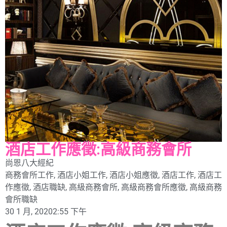
酒店工作應徵:高級商務會所
尚恩八大經紀
商務會所工作
,
酒店小姐工作
,
酒店小姐應徵
,
酒店工作
,
酒店工
作應徵
,
酒店職缺
,
高級商務會所
,
高級商務會所應徵
,
高級商務
會所職缺
30 1 月, 2020
2:55 下午