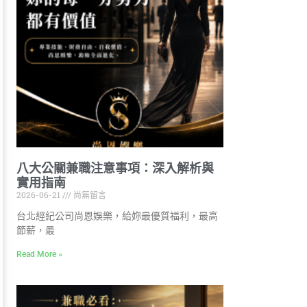
八大公關兼職注意事項：深入解析與
實用指南
2026-06-21
尚無留言
台北經紀公司尚恩娛樂，給妳最優質福利，最高
節薪，最
Read More »