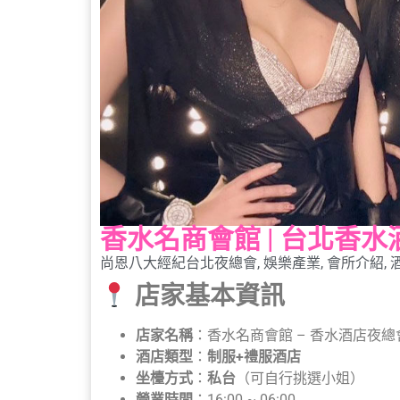
香水名商會館 | 台北香
尚恩八大經紀
台北夜總會
,
娛樂產業
,
會所介紹
,
店家基本資訊
店家名稱
：香水名商會館 – 香水酒店夜總
酒店類型
：
制服+禮服酒店
坐檯方式
：
私台
（可自行挑選小姐）
營業時間
：16:00 ~ 06:00