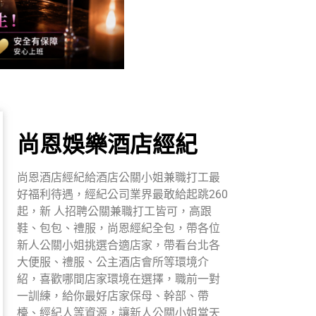
尚恩娛樂酒店經紀
尚恩酒店經紀給酒店公關小姐兼職打工最
好福利待遇，經紀公司業界最敢給起跳260
起，新 人招聘公關兼職打工皆可，高跟
鞋、包包、禮服，尚恩經紀全包，帶各位
新人公關小姐挑選合適店家，帶看台北各
大便服、禮服、公主酒店會所等環境介
紹，喜歡哪間店家環境在選擇，職前一對
一訓練，給你最好店家保母、幹部、帶
檯、經紀人等資源，讓新人公關小姐當天