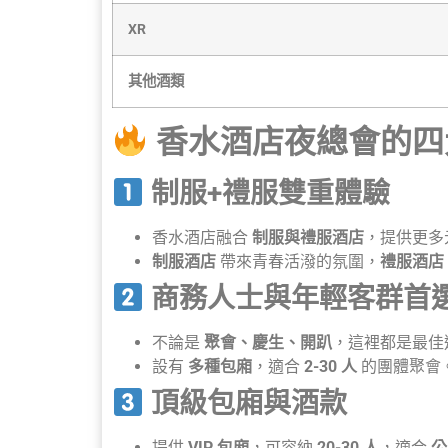
XR
其他酒類
香水酒店夜總會的四
制服+禮服雙重體驗
香水酒店融合
制服與禮服酒店
，提供更多
制服酒店
帶來青春活潑的氛圍，
禮服酒店
商務人士與年輕客群首
不論是
聚會、慶生、開趴
，這裡都是最佳
設有
多種包廂
，適合
2-30 人
的團體聚會
頂級包廂與酒款
提供
VIP 包廂
，可容納
20-30 人
，適合
公