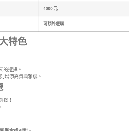
4000 元
可額外選購
大特色
元的選擇。
則增添高貴典雅感。
選
選擇！
。
司聚會或派對
。