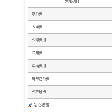
費用項目
鎖台費
人頭費
少爺費用
包廂費
桌面費用
幹部訪台費
允許刷卡
貼心提醒
：