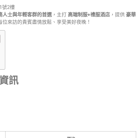
1號2樓
務人士與年輕客群的首選
，主打
高端制服+禮服酒店
，提供
豪華
每位來訪的貴賓盡情放鬆、享受美好夜晚！
資訊