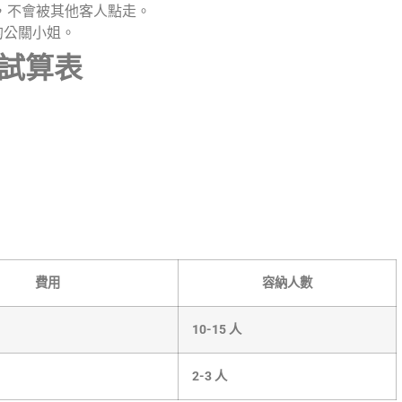
，不會被其他客人點走。
的公關小姐。
試算表
費用
容納人數
10-15 人
2-3 人