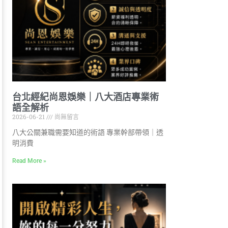
台北經紀尚恩娛樂｜八大酒店專業術
語全解析
2026-06-21
尚無留言
八大公關兼職需要知道的術語 專業幹部帶領｜透
明消費
Read More »