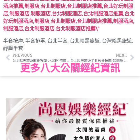
半套按摩
,
半套排毒
,
台北半套
,
台北暗黑旅遊
,
台灣暗黑旅遊
,
紓壓半套
PREVIOUS
NEXT
台北暗黑旅遊邪骨按摩-水采館 依依 165.40.Ｃ 典雅美女
台北暗黑旅遊半套邪骨按摩-姈園館 公主 162.49.C
更多八大公關經紀資訊