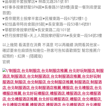
♥晶華館半套按摩店♥ 林森北路261號 B1
♥好事多按摩舒壓SPA館♥長春路31號8樓(喜愛一餐到底便當
首選)
♥香奈爾男士按摩半套店♥民權東路一段67號2樓1 ()
♥妃恬鑫帝時尚會館(85館)♥長安東路一段53巷14號B1
♥華都邪骨按摩紓壓♥長安東路二段101號
♥妤月按摩舒壓=天上人間按摩紓壓SPA♥長安東一段54號2樓
以上幾間 看滿意在消費 不滿意 可以再繼續 詢問看其他家~
確認要來在麻煩告知幾位~熟客可告知喜歡類型 幫您推薦介
紹預約、紅牌、(隱藏版)
官網