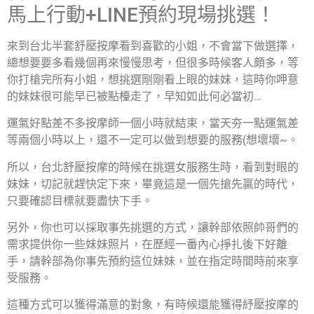
馬上行動
+LINE預約現場挑選
！
來到台北半套舒壓按摩看到喜歡的小姐，不會當下做選擇，
總想要要多看幾個再來慢慢思考，但很多時候客人頗多，等
你打槍完所有小姐，想挑選剛剛看上眼的妹妹，這時你呷意
的妹妹很可能早已被點檯走了，早知如此何必當初…
運氣好點差不多按摩師一個小時就結束，當天夯一點運氣差
等兩個小時以上，還不一定可以做到想要的服務(想壞壞~。
所以，台北舒壓按摩的時候在挑選女服務生時，看到對眼的
妹妹，切記就趕快定下來，畢竟這是一個先搶先贏的時代，
只要確認目標就要盡快下手。
另外，你也可以採取事先挑選的方式，讓幹部依照帥哥們的
需求提供你一些妹妹照片，在歷經一番內心掙扎後下好離
手，請幹部為你事先預約這位妹妹，並在指定時間時前來享
受服務。
這種方式可以獲得滿意的對象，有時候還能獲得紓壓按摩的