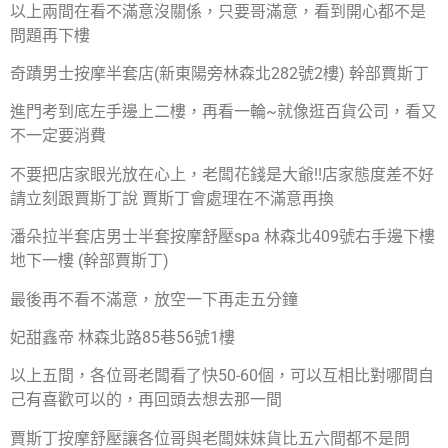
以上兩間在看不滿意沒關係，只要哥滿意，看到開心都不是
問題再下樓
奇蹟男士按摩半套店(新東陽旁林森北282號2樓) 幹部賈斯丁
進門考到底左手邊上二樓，再看一輪~就像逛百貨公司，看又
不一定要消費
不要把店家眼光放在心上，老闆花錢是大爺!!店家態度差不好
請立刻跟賈斯丁說 賈斯丁會處理在不滿意再換
潘朵拉半套店男士半套按摩舒壓spa 林森北409號右手邊下樓
地下一樓 (幹部賈斯丁)
最後再不看不滿意，放空一下再走五分鐘
妃甜鑫帝 林森北路85巷56號1樓
以上五間，各位哥老闆看了快50-60個，可以互相比對哪間自
己有喜歡可以的，再回頭去想去那一間
賈斯丁按摩舒壓讓各位哥與老闆妹妹貨比五六間都不是問