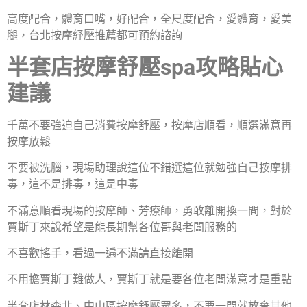
高度配合，體育口嘴，好配合，全尺度配合，愛體育，愛美
腿，台北按摩紓壓推薦都可預約諮詢
半套店按摩舒壓spa攻略貼心
建議
千萬不要強迫自己消費按摩舒壓，按摩店順看，順選滿意再
按摩放鬆
不要被洗腦，現場助理說這位不錯選這位就勉強自己按摩排
毒，這不是排毒，這是中毒
不滿意順看現場的按摩師、芳療師，勇敢離開換一間，對於
賈斯丁來說希望是能長期幫各位哥與老闆服務的
不喜歡搖手，看過一遍不滿請直接離開
不用擔賈斯丁難做人，賈斯丁就是要各位老闆滿意才是重點
半套店林森北、中山區按摩舒壓眾多，不要一間就放棄其他