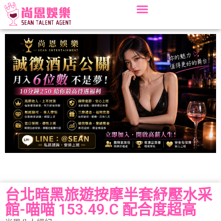
台北暗黑旅遊按摩半套紓壓水采
館-喵喵 153.49.C 配合度超高