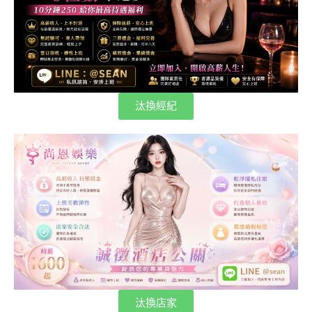
汰換經紀
汰換店家