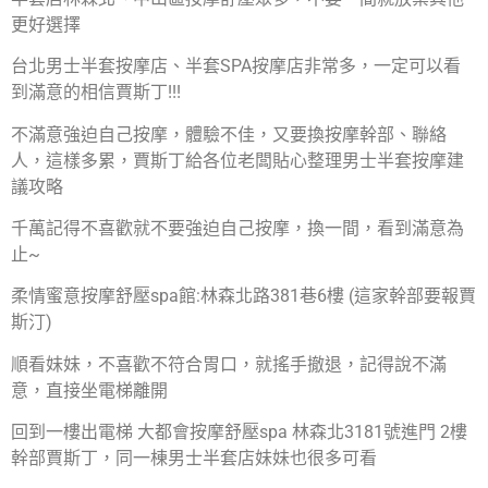
更好選擇
台北男士半套按摩店、半套SPA按摩店非常多，一定可以看
到滿意的相信賈斯丁!!!
不滿意強迫自己按摩，體驗不佳，又要換按摩幹部、聯絡
人，這樣多累，賈斯丁給各位老闆貼心整理男士半套按摩建
議攻略
千萬記得不喜歡就不要強迫自己按摩，換一間，看到滿意為
止~
柔情蜜意按摩舒壓spa館:林森北路381巷6樓 (這家幹部要報賈
斯汀)
順看妹妹，不喜歡不符合胃口，就搖手撤退，記得說不滿
意，直接坐電梯離開
回到一樓出電梯 大都會按摩舒壓spa 林森北3181號進門 2樓
幹部賈斯丁，同一棟男士半套店妹妹也很多可看