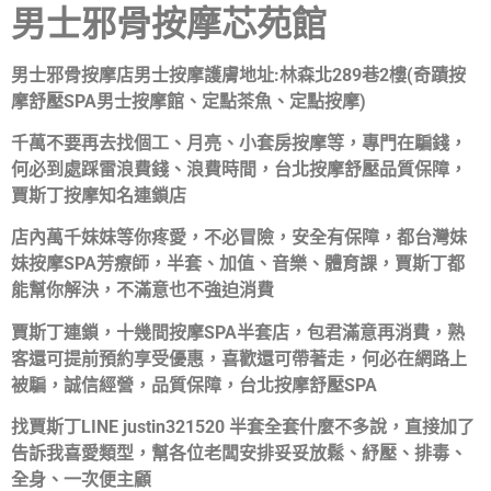
男士邪骨按摩芯苑館
男士邪骨按摩店男士按摩護膚地址:林森北289巷2樓(奇蹟按
摩舒壓SPA男士按摩館、定點茶魚、定點按摩)
千萬不要再去找個工、月亮、小套房按摩等，專門在騙錢，
何必到處踩雷浪費錢、浪費時間，台北按摩舒壓品質保障，
賈斯丁按摩知名連鎖店
店內萬千妹妹等你疼愛，不必冒險，安全有保障，都台灣妹
妹按摩SPA芳療師，半套、加值、音樂、體育課，賈斯丁都
能幫你解決，不滿意也不強迫消費
賈斯丁連鎖，十幾間按摩SPA半套店，包君滿意再消費，熟
客還可提前預約享受優惠，喜歡還可帶著走，何必在網路上
被騙，誠信經營，品質保障，台北按摩舒壓SPA
找賈斯丁LINE justin321520 半套全套什麼不多說，直接加了
告訴我喜愛類型，幫各位老闆安排妥妥放鬆、紓壓、排毒、
全身、一次便主顧