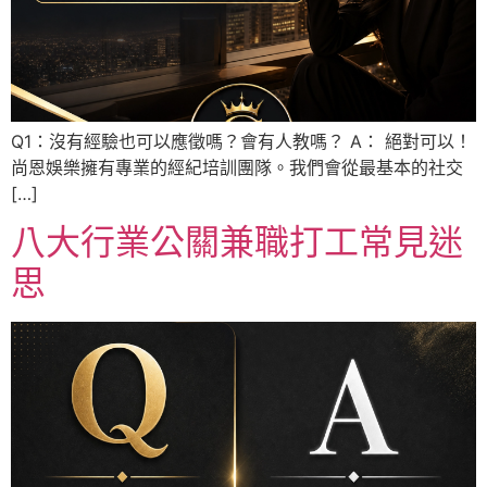
Q1：沒有經驗也可以應徵嗎？會有人教嗎？ A： 絕對可以！
尚恩娛樂擁有專業的經紀培訓團隊。我們會從最基本的社交
[…]
八大行業公關兼職打工常見迷
思