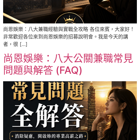
尚恩娛樂：八大兼職經驗與實戰全攻略 各位來賓，大家好！
非常歡迎各位來到尚恩娛樂的招募說明會。我是今天的講
者，很 […]
尚恩娛樂：八大公關兼職常見
問題與解答 (FAQ)