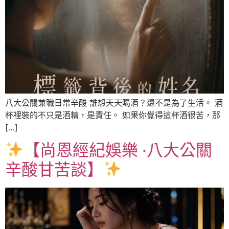
八大公關兼職日常辛酸 誰想天天喝酒？還不是為了生活。 酒
杯裡裝的不只是酒精，是責任。 如果你覺得這杯酒很苦，那
[…]
【尚恩經紀娛樂 ‧八大公關
辛酸甘苦談】