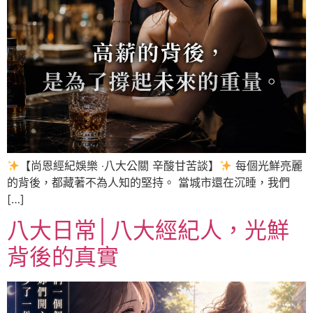
【尚恩經紀娛樂 ‧八大公關 辛酸甘苦談】
每個光鮮亮麗
的背後，都藏著不為人知的堅持。 當城市還在沉睡，我們
[…]
八大日常│八大經紀人，光鮮
背後的真實