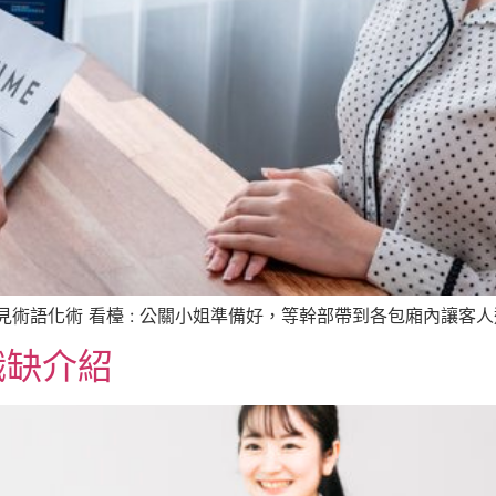
術語化術 看檯 : 公關小姐準備好，等幹部帶到各包廂內讓客人選
職缺介紹