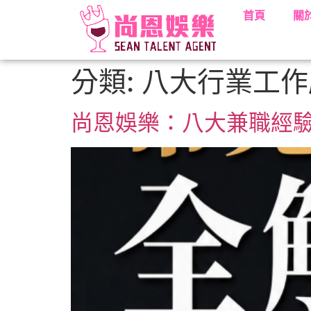
首頁
關
分類:
八大行業工作
尚恩娛樂：八大兼職經