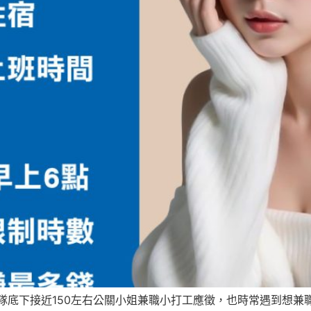
底下接近150左右公關小姐兼職小打工應徵，也時常遇到想兼職酒