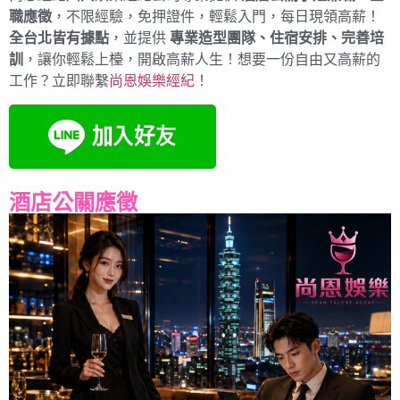
職應徵
，不限經驗，免押證件，輕鬆入門，每日現領高薪！
全台北皆有據點
，並提供
專業造型團隊、住宿安排、完善培
訓
，讓你輕鬆上檯，開啟高薪人生！想要一份自由又高薪的
工作？立即聯繫
尚恩娛樂經紀
！
酒店公關應徵