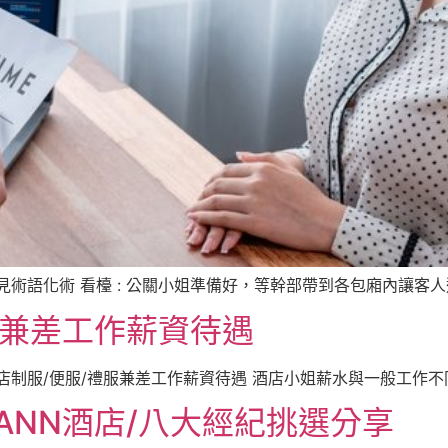
術語化術 看檯 : 公關小姐準備好，等幹部帶到各包廂內讓客人選
服兼差工作薪資待遇
制服/便服/禮服兼差工作薪資待遇 酒店小姐薪水與一般工作不同，
ANN酒店/八大經紀挑選分享