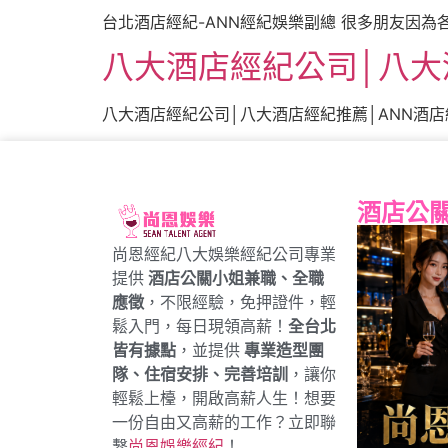
台北酒店經紀-ANN經紀娛樂副總 很多朋友因為
八大酒店經紀公司│八大
八大酒店經紀公司│八大酒店經紀推薦│ANN酒店經
酒店公
尚恩經紀八大娛樂經紀公司專業
提供
酒店公關小姐兼職、全職
應徵
，不限經驗，免押證件，輕
鬆入門，每日現領高薪！
全台北
皆有據點
，並提供
專業造型團
隊、住宿安排、完善培訓
，讓你
輕鬆上檯，開啟高薪人生！想要
一份自由又高薪的工作？立即聯
繫
尚恩娛樂經紀
！