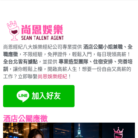
尚恩經紀八大娛樂經紀公司專業提供
酒店公關小姐兼職、全
職應徵
，不限經驗，免押證件，輕鬆入門，每日現領高薪！
全台北皆有據點
，並提供
專業造型團隊、住宿安排、完善培
訓
，讓你輕鬆上檯，開啟高薪人生！想要一份自由又高薪的
工作？立即聯繫
尚恩娛樂經紀
！
酒店公關應徵