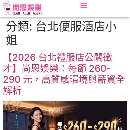
分類:
台北便服酒店小
姐
【2026 台北禮服店公關徵
才】尚恩娛樂：每節 260-
290 元，高質感環境與薪資全
解析