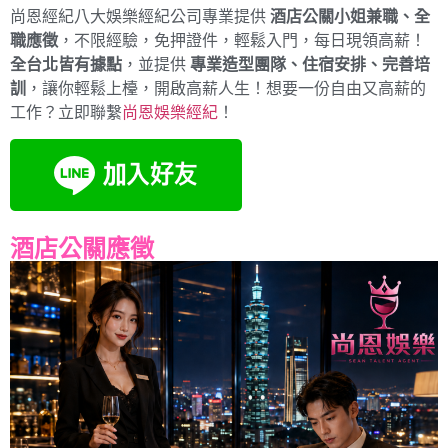
尚恩經紀八大娛樂經紀公司專業提供
酒店公關小姐兼職、全
職應徵
，不限經驗，免押證件，輕鬆入門，每日現領高薪！
全台北皆有據點
，並提供
專業造型團隊、住宿安排、完善培
訓
，讓你輕鬆上檯，開啟高薪人生！想要一份自由又高薪的
工作？立即聯繫
尚恩娛樂經紀
！
酒店公關應徵