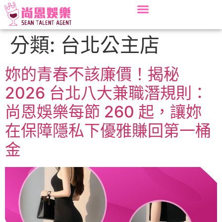
分類:
台北公主店
妳的青春不該廉價！揭秘
2026 台北八大兼職潛規則：
尚恩娛樂每節 260 起，讓妳
在保障隱私下優雅賺回第一桶
金