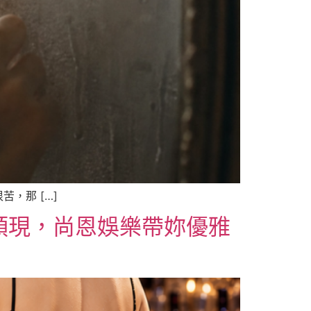
，那 […]
天領現，尚恩娛樂帶妳優雅