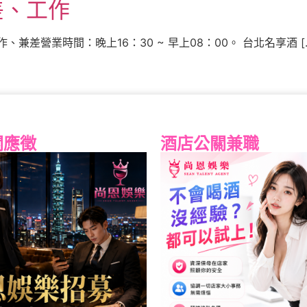
差、工作
差營業時間：晚上16：30 ~ 早上08：00。 台北名享酒 [
關應徵
酒店公關兼職