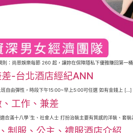
規則：尚恩娛樂每節 260 起，讓妳在保障隱私下優雅賺回第一桶 
差-台北酒店經紀ANN
自由彈性，時段下午15:00~早上5:00可任選 如有金錢上 […]
徵、工作、兼差
適合滿十八學ˊ生、社會人士 打扮治裝主要有質感的洋裝、套裝為主
服、制服、公主、禮服酒店介紹