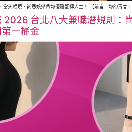
 起、當天領現，尚恩娛樂帶妳優雅翻轉人生！ 【前言：妳的青春， 
2026 台北八大兼職潛規則：尚
回第一桶金