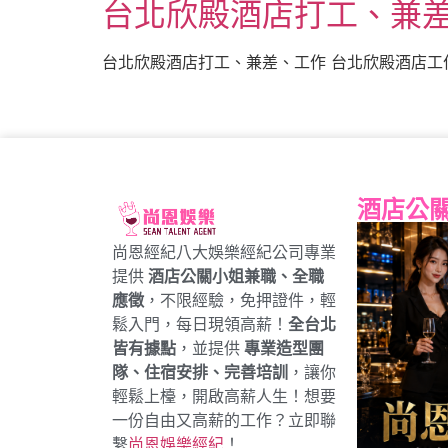
台北欣殿酒店打工、兼
台北欣殿酒店打工、兼差、工作 台北欣殿酒店工作、兼
酒店公
尚恩經紀八大娛樂經紀公司專業
提供
酒店公關小姐兼職、全職
應徵
，不限經驗，免押證件，輕
鬆入門，每日現領高薪！
全台北
皆有據點
，並提供
專業造型團
隊、住宿安排、完善培訓
，讓你
輕鬆上檯，開啟高薪人生！想要
一份自由又高薪的工作？立即聯
繫
尚恩娛樂經紀
！