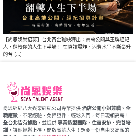
【尚恩娛樂招募】台北黃金職缺釋出：高薪公關與王牌經紀
人，翻轉你的人生下半場！ 在資訊爆炸、消費水平不斷攀升
的台 […]
尚恩經紀八大娛樂經紀公司專業提供
酒店公關小姐兼職、全
職應徵
，不限經驗，免押證件，輕鬆入門，每日現領高薪！
全台北皆有據點
，並提供
專業造型團隊、住宿安排、完善培
訓
，讓你輕鬆上檯，開啟高薪人生！想要一份自由又高薪的