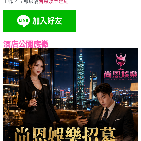
工作？立即聯繫
尚恩娛樂經紀
！
酒店公關應徵