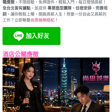
職應徵
，不限經驗，免押證件，輕鬆入門，每日現領高薪！
全台北皆有據點
，並提供
專業造型團隊、住宿安排、完善培
訓
，讓你輕鬆上檯，開啟高薪人生！想要一份自由又高薪的
工作？立即聯繫
尚恩娛樂經紀
！
酒店公關應徵