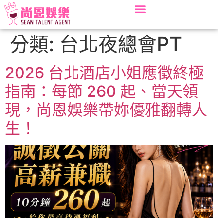
分類:
台北夜總會PT
2026 台北酒店小姐應徵終極
指南：每節 260 起、當天領
現，尚恩娛樂帶妳優雅翻轉人
生！