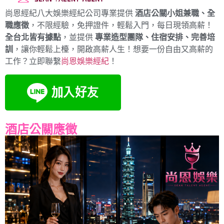
尚恩經紀八大娛樂經紀公司專業提供
酒店公關小姐兼職、全
職應徵
，不限經驗，免押證件，輕鬆入門，每日現領高薪！
全台北皆有據點
，並提供
專業造型團隊、住宿安排、完善培
訓
，讓你輕鬆上檯，開啟高薪人生！想要一份自由又高薪的
工作？立即聯繫
尚恩娛樂經紀
！
酒店公關應徵