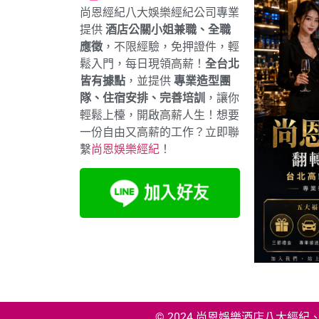
尚恩經紀八大娛樂經紀公司專業
提供
酒店公關小姐兼職、全職
應徵
，不限經驗，免押證件，輕
鬆入門，每日現領高薪！
全台北
皆有據點
，並提供
專業造型團
隊、住宿安排、完善培訓
，讓你
輕鬆上檯，開啟高薪人生！想要
一份自由又高薪的工作？立即聯
繫
尚恩娛樂經紀
！
© 2024 尚恩娛樂酒店八大