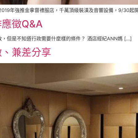
19年強推金拿督禮服店，千萬頂級裝潢及音響設備，9/30起開放
應徵Q&A
政，但是不知道行政需要什麼樣的條件？ 酒店經紀ANN媽 […]
徵、兼差分享