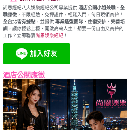
尚恩經紀八大娛樂經紀公司專業提供
酒店公關小姐兼職、全
職應徵
，不限經驗，免押證件，輕鬆入門，每日現領高薪！
全台北皆有據點
，並提供
專業造型團隊、住宿安排、完善培
訓
，讓你輕鬆上檯，開啟高薪人生！想要一份自由又高薪的
工作？立即聯繫
尚恩娛樂經紀
！
酒店公關應徵