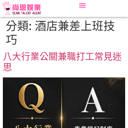
分類:
酒店兼差上班技
巧
八大行業公關兼職打工常見迷
思