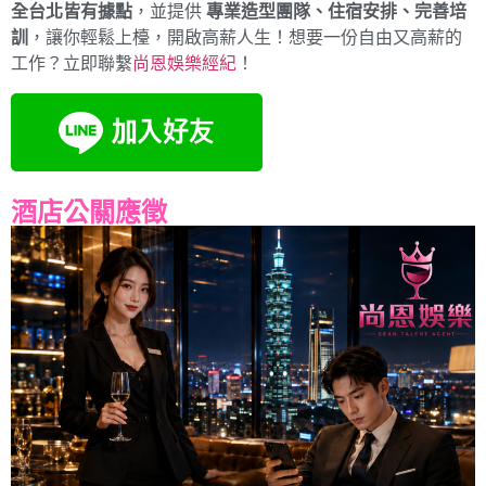
全台北皆有據點
，並提供
專業造型團隊、住宿安排、完善培
訓
，讓你輕鬆上檯，開啟高薪人生！想要一份自由又高薪的
工作？立即聯繫
尚恩娛樂經紀
！
酒店公關應徵