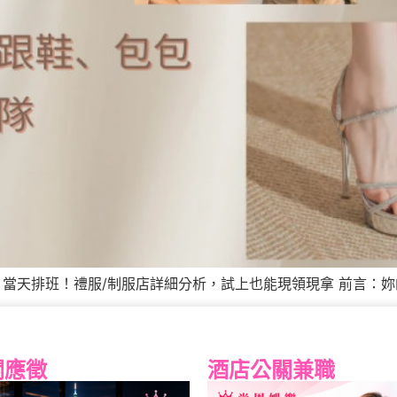
、當天排班！禮服/制服店詳細分析，試上也能現領現拿 前言：妳的
關應徵
酒店公關兼職