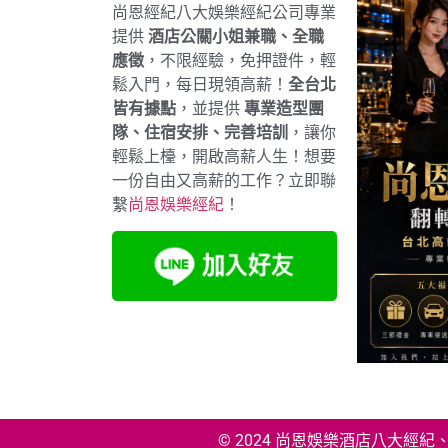
尚恩經紀八大娛樂經紀公司專業
提供
酒店公關小姐兼職、全職
應徵
，不限經驗，免押證件，輕
鬆入門，每日現領高薪！
全台北
皆有據點
，並提供
專業造型團
隊、住宿安排、完善培訓
，讓你
輕鬆上檯，開啟高薪人生！想要
一份自由又高薪的工作？立即聯
繫
尚恩娛樂經紀
！
© 2024 尚恩娛樂酒店八大