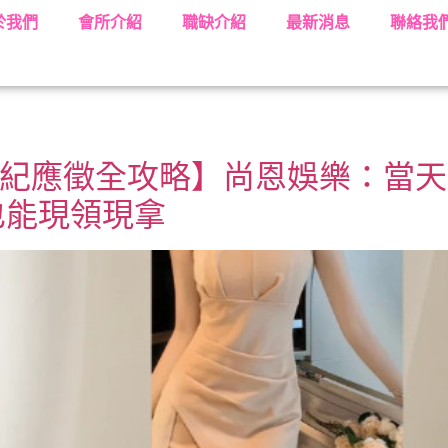
於我們
會所介紹
職缺介紹
最新消息
聯絡我
關經紀應徵全攻略】尚恩娛樂：當
也能現領現拿