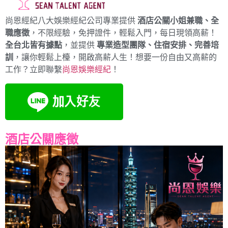
尚恩經紀八大娛樂經紀公司專業提供
酒店公關小姐兼職、全
職應徵
，不限經驗，免押證件，輕鬆入門，每日現領高薪！
全台北皆有據點
，並提供
專業造型團隊、住宿安排、完善培
訓
，讓你輕鬆上檯，開啟高薪人生！想要一份自由又高薪的
工作？立即聯繫
尚恩娛樂經紀
！
酒店公關應徵