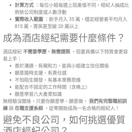
計算方式
：每位小姐每週上班產值不同，經紀人抽成比
例依公司制度或人數浮動
實際收入範圍
：新手月入 35 萬，穩定經營者平均月入
815 萬，菁英甚至破 20 萬以上
成為酒店經紀需要什麼條件？
酒店經紀
不需要學歷、無需證照
，但要具備以下特質會更容
易上手：
善於溝通、有親和力，能與小姐建立信任關係
願意隨時支援、有責任感
不怕陌生開發，有基本業務思維
能配合不固定的工作時間（含晚上）
願意學習八大產業知識
無經驗沒關係，只要你願意學、願意做，
我們有完整職前訓
練
與
在職支援系統
，從零開始成為一名合格的經紀人！
避免不良公司，如何挑選優質
酒店經紀公司？