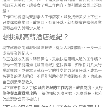
搭訕素人美女，讓美女了解工作內容，並引薦來公司上班賺
錢。
工作中也會協助安排素人工作店家，以及接送美女上下班。
只要你願意學習、敢開口、有責任感，就有機會在這個產業
累積高收入與穩定人脈。
想挑戰高薪酒店經紀？
現在就聯絡尚恩經紀國際娛樂，從新人培訓開始，一步一步
成為專業經紀人。
你正在找收入高、時間彈性、又能快速累積人脈的工作嗎？
那你一定不能錯過【酒店經紀】這個職業！如果你對八大行
業感興趣，或是本身就有一定的社交能力與責任感，成為一
名專業的酒店經紀，不僅能幫助小姐們找到好店家，也能為
自己創造高額收入！
以下就帶你深入了解
酒店經紀的工作內容、薪資制度、入行
條件與真實職場攻略
，讓你知道怎麼開始、怎麼成長，還有
怎麼選對公司不被坑！