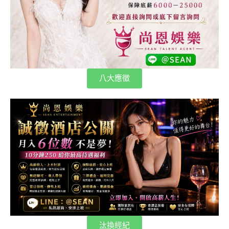
八大應徵
汰換經紀