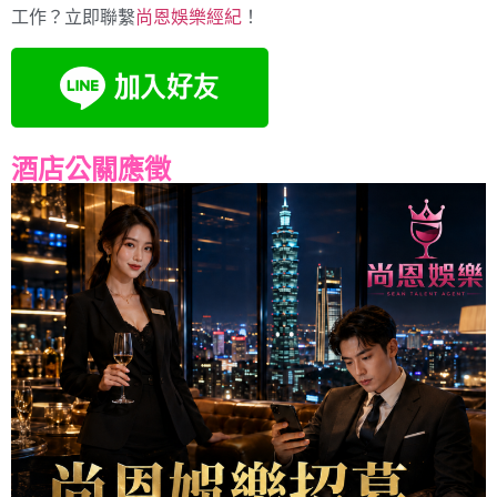
工作？立即聯繫
尚恩娛樂經紀
！
酒店公關應徵