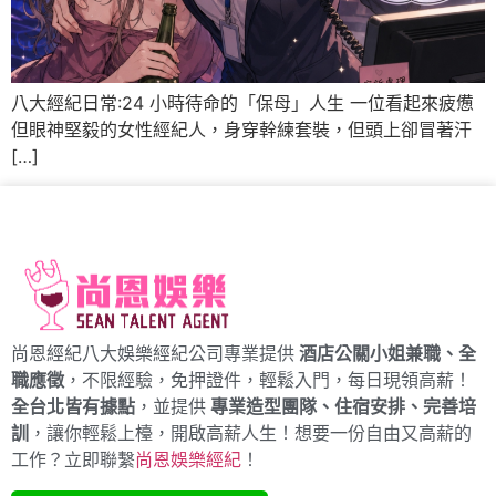
八大經紀日常:24 小時待命的「保母」人生 一位看起來疲憊
但眼神堅毅的女性經紀人，身穿幹練套裝，但頭上卻冒著汗
[…]
尚恩經紀八大娛樂經紀公司專業提供
酒店公關小姐兼職、全
職應徵
，不限經驗，免押證件，輕鬆入門，每日現領高薪！
全台北皆有據點
，並提供
專業造型團隊、住宿安排、完善培
訓
，讓你輕鬆上檯，開啟高薪人生！想要一份自由又高薪的
工作？立即聯繫
尚恩娛樂經紀
！