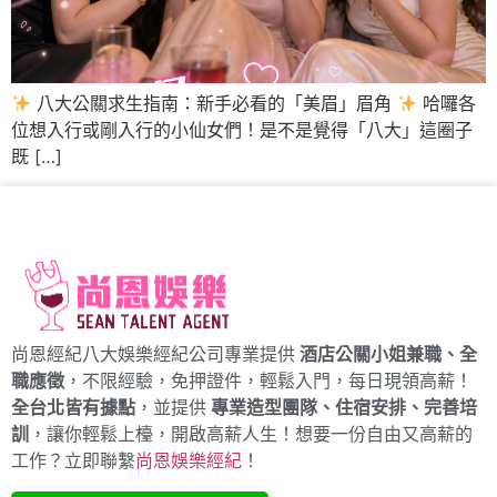
八大公關求生指南：新手必看的「美眉」眉角
哈囉各
位想入行或剛入行的小仙女們！是不是覺得「八大」這圈子
既 […]
尚恩經紀八大娛樂經紀公司專業提供
酒店公關小姐兼職、全
職應徵
，不限經驗，免押證件，輕鬆入門，每日現領高薪！
全台北皆有據點
，並提供
專業造型團隊、住宿安排、完善培
訓
，讓你輕鬆上檯，開啟高薪人生！想要一份自由又高薪的
工作？立即聯繫
尚恩娛樂經紀
！