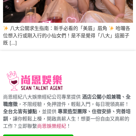
八大公關求生指南：新手必看的「美眉」眉角
哈囉各
位想入行或剛入行的小仙女們！是不是覺得「八大」這圈子
既 […]
尚恩經紀八大娛樂經紀公司專業提供
酒店公關小姐兼職、全
職應徵
，不限經驗，免押證件，輕鬆入門，每日現領高薪！
全台北皆有據點
，並提供
專業造型團隊、住宿安排、完善培
訓
，讓你輕鬆上檯，開啟高薪人生！想要一份自由又高薪的
工作？立即聯繫
尚恩娛樂經紀
！