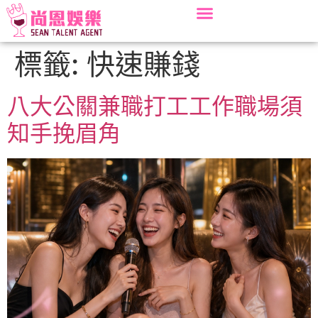
標籤:
快速賺錢
八大公關兼職打工工作職場須
知手挽眉角