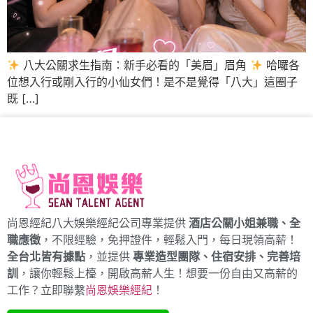
八大公關求生指南：新手必看的「美眉」眉角
哈囉各
位想入行或剛入行的小仙女們！是不是覺得「八大」這圈子
既 […]
尚恩經紀八大娛樂經紀公司專業提供
酒店公關小姐兼職、全
職應徵
，不限經驗，免押證件，輕鬆入門，每日現領高薪！
全台北皆有據點
，並提供
專業造型團隊、住宿安排、完善培
訓
，讓你輕鬆上檯，開啟高薪人生！想要一份自由又高薪的
工作？立即聯繫
尚恩娛樂經紀
！