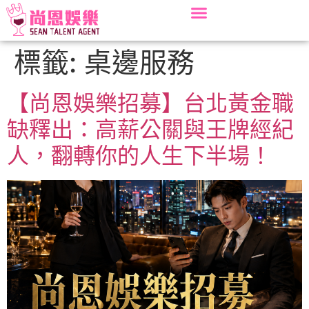
標籤:
桌邊服務
【尚恩娛樂招募】台北黃金職
缺釋出：高薪公關與王牌經紀
人，翻轉你的人生下半場！