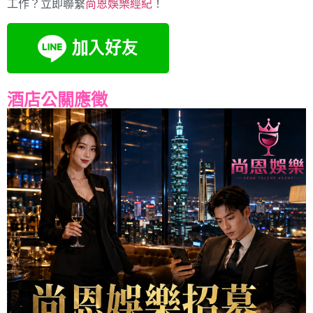
工作？立即聯繫
尚恩娛樂經紀
！
酒店公關應徵