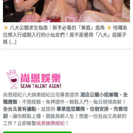
八大公關求生指南：新手必看的「美眉」眉角
哈囉各
位想入行或剛入行的小仙女們！是不是覺得「八大」這圈子
既 […]
尚恩經紀八大娛樂經紀公司專業提供
酒店公關小姐兼職、全
職應徵
，不限經驗，免押證件，輕鬆入門，每日現領高薪！
全台北皆有據點
，並提供
專業造型團隊、住宿安排、完善培
訓
，讓你輕鬆上檯，開啟高薪人生！想要一份自由又高薪的
工作？立即聯繫
尚恩娛樂經紀
！