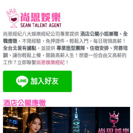
尚恩經紀八大娛樂經紀公司專業提供
酒店公關小姐兼職、全
職應徵
，不限經驗，免押證件，輕鬆入門，每日現領高薪！
全台北皆有據點
，並提供
專業造型團隊、住宿安排、完善培
訓
，讓你輕鬆上檯，開啟高薪人生！想要一份自由又高薪的
工作？立即聯繫
尚恩娛樂經紀
！
酒店公關應徵