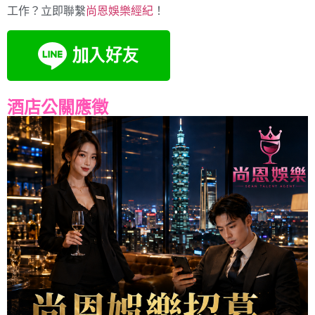
工作？立即聯繫
尚恩娛樂經紀
！
酒店公關應徵