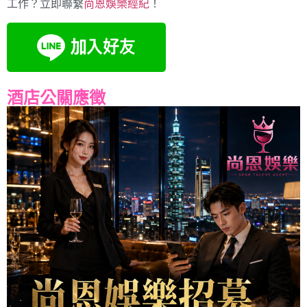
工作？立即聯繫
尚恩娛樂經紀
！
酒店公關應徵