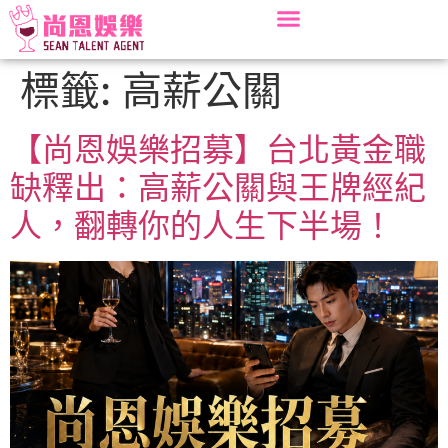
標籤:
高薪公關
【尚恩娛樂招募】台北黃金職
缺釋出：高薪公關與王牌經紀
人，翻轉你的人生下半場！