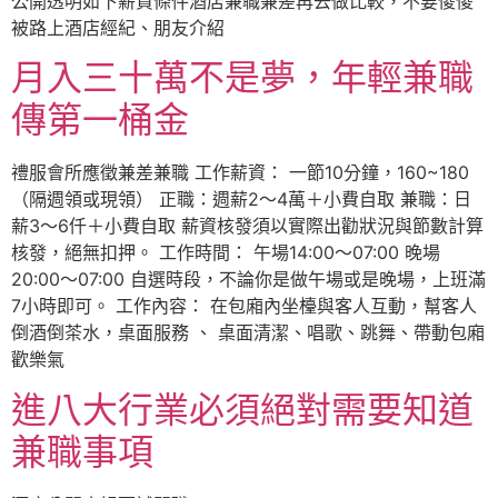
公開透明如下薪資條件酒店兼職兼差再去做比較，不要傻傻
被路上酒店經紀、朋友介紹
月入三十萬不是夢，年輕兼職
傳第一桶金
禮服會所應徵兼差兼職 工作薪資： 一節10分鐘，160~180
（隔週領或現領） 正職：週薪2～4萬＋小費自取 兼職：日
薪3～6仟＋小費自取 薪資核發須以實際出勸狀況與節數計算
核發，絕無扣押。 工作時間： 午場14:00～07:00 晚場
20:00～07:00 自選時段，不論你是做午場或是晚場，上班滿
7小時即可。 工作內容： 在包廂內坐檯與客人互動，幫客人
倒酒倒茶水，桌面服務 、 桌面清潔、唱歌、跳舞、帶動包廂
歡樂氣
進八大行業必須絕對需要知道
兼職事項