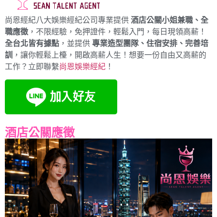
尚恩經紀八大娛樂經紀公司專業提供
酒店公關小姐兼職、全
職應徵
，不限經驗，免押證件，輕鬆入門，每日現領高薪！
全台北皆有據點
，並提供
專業造型團隊、住宿安排、完善培
訓
，讓你輕鬆上檯，開啟高薪人生！想要一份自由又高薪的
工作？立即聯繫
尚恩娛樂經紀
！
酒店公關應徵