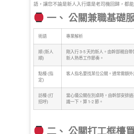
語，讓您不論是新人入行還是老司機回歸，都能
一、 公關兼職基礎
術語
專業解析
順 (新人
剛入行 3-5 天的新人。由幹部親
順)
新人熟悉工作節奏。
點檯 (指
客人指名要找某位公關。通常需額外加收
定)
訪檯 (打
當心儀公關在別桌時，由幹部安排過來
招呼)
識一下，算 1-2 節。
二、 公關打工框檯買