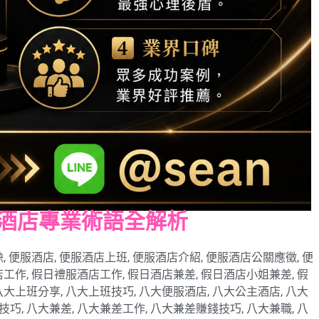
酒店專業術語全解析
缺
,
便服酒店
,
便服酒店上班
,
便服酒店介紹
,
便服酒店公關應徵
,
便
店工作
,
假日禮服酒店工作
,
假日酒店兼差
,
假日酒店小姐兼差
,
假
八大上班分享
,
八大上班技巧
,
八大便服酒店
,
八大公主酒店
,
八大
技巧
,
八大兼差
,
八大兼差工作
,
八大兼差賺錢技巧
,
八大兼職
,
八