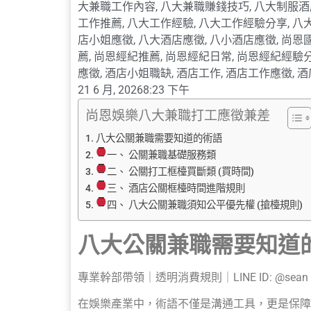
大兼職工作內容
,
八大兼職賺錢技巧
,
八大制服酒
工作推薦
,
八大工作經驗
,
八大工作經驗分享
,
八
店小姐應徵
,
八大酒店應徵
,
八小酒店應徵
,
尚恩
薦
,
尚恩經紀推薦
,
尚恩經紀日常
,
尚恩經紀經驗
應徵
,
酒店小姐職缺
,
酒店工作
,
酒店工作應徵
,
酒
21 6 月, 2026
8:23 下午
尚恩娛樂八大兼職打工應徵兼差
八大公關兼職需要知道的術語
一、 公關兼職基礎服務類
二、 公關打工框檯買斷類 (買時間)
三、 酒店公關框檯時間進階規則
四、 八大公關兼職須知公平優先權 (搶檯規則)
八大公關兼職需要知道
專業幹部帶領｜透明消費規則｜LINE ID: @sean
在娛樂產業中，術語不僅是溝通工具，更是保障