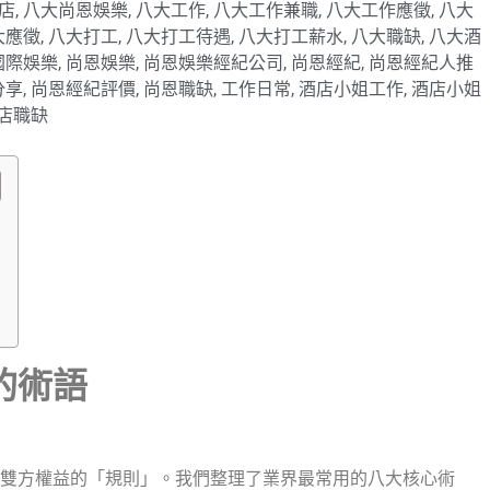
店
,
八大尚恩娛樂
,
八大工作
,
八大工作兼職
,
八大工作應徵
,
八大
大應徵
,
八大打工
,
八大打工待遇
,
八大打工薪水
,
八大職缺
,
八大酒
國際娛樂
,
尚恩娛樂
,
尚恩娛樂經紀公司
,
尚恩經紀
,
尚恩經紀人推
分享
,
尚恩經紀評價
,
尚恩職缺
,
工作日常
,
酒店小姐工作
,
酒店小姐
店職缺
的術語
雙方權益的「規則」。我們整理了業界最常用的八大核心術