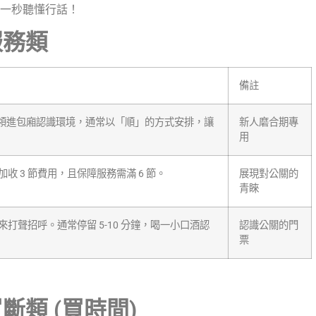
一秒聽懂行話！
服務類
備註
自帶領進包廂認識環境，通常以「順」的方式安排，讓
新人磨合期專
用
 3 節費用，且保障服務需滿 6 節。
展現對公關的
青睞
打聲招呼。通常停留 5-10 分鐘，喝一小口酒認
認識公關的門
票
斷類 (買時間)