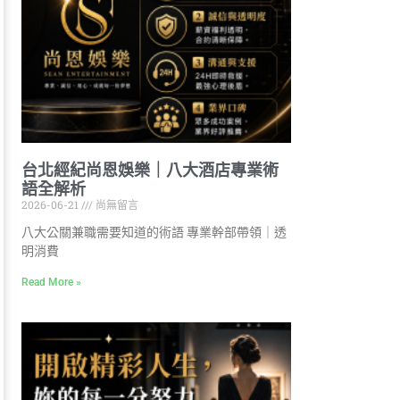
台北經紀尚恩娛樂｜八大酒店專業術
語全解析
2026-06-21
尚無留言
八大公關兼職需要知道的術語 專業幹部帶領｜透
明消費
Read More »