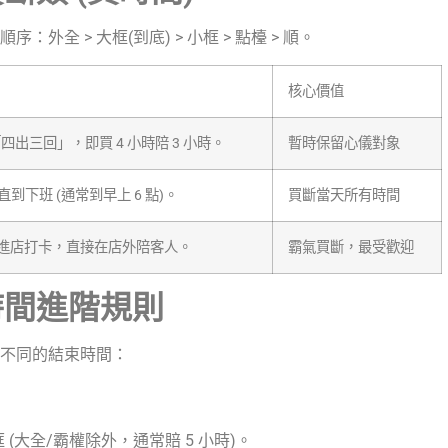
全 > 大框(到底) > 小框 > 點檯 > 順。
核心價值
為「四出三回」，即買 4 小時陪 3 小時。
暫時保留心儀對象
下班 (通常到早上 6 點)。
買斷當天所有時間
公關不進店打卡，直接在店外陪客人。
霸氣買斷，最受歡迎
時間進階規則
不同的結束時間：
的框 (大全/霸權除外，通常賠 5 小時)。