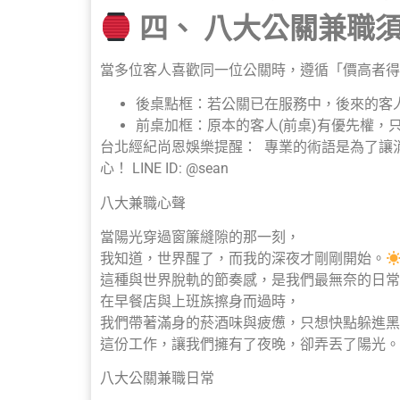
四、 八大公關兼職須
當多位客人喜歡同一位公關時，遵循「價高者得
後桌點框：若公關已在服務中，後來的客
前桌加框：原本的客人(前桌)有優先權，
台北經紀尚恩娛樂提醒： 專業的術語是為了讓
心！ LINE ID: @sean
八大兼職心聲
當陽光穿過窗簾縫隙的那一刻，
我知道，世界醒了，而我的深夜才剛剛開始。
這種與世界脫軌的節奏感，是我們最無奈的日常
在早餐店與上班族擦身而過時，
我們帶著滿身的菸酒味與疲憊，只想快點躲進黑
這份工作，讓我們擁有了夜晚，卻弄丟了陽光。
八大公關兼職日常