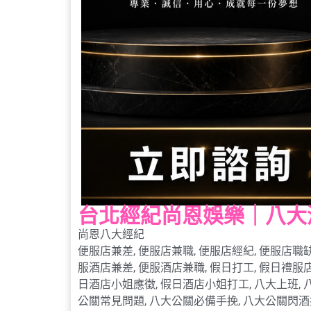
台北經紀尚恩娛樂｜八大
尚恩八大經紀
便服店兼差
,
便服店兼職
,
便服店經紀
,
便服店職
服酒店兼差
,
便服酒店兼職
,
假日打工
,
假日禮服
日酒店小姐應徵
,
假日酒店小姐打工
,
八大上班
,
公關常見問題
,
八大公關必備手挽
,
八大公關閃酒