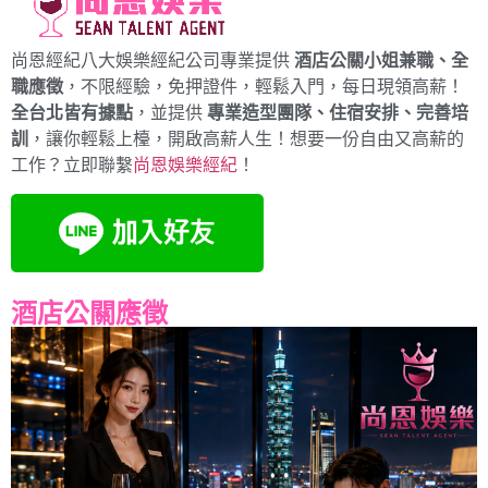
尚恩經紀八大娛樂經紀公司專業提供
酒店公關小姐兼職、全
職應徵
，不限經驗，免押證件，輕鬆入門，每日現領高薪！
全台北皆有據點
，並提供
專業造型團隊、住宿安排、完善培
訓
，讓你輕鬆上檯，開啟高薪人生！想要一份自由又高薪的
工作？立即聯繫
尚恩娛樂經紀
！
酒店公關應徵