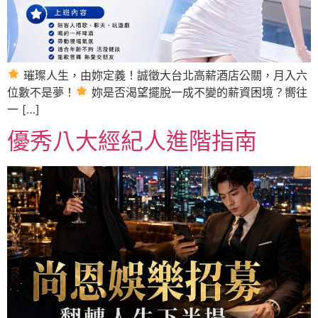
璀璨人生，由妳定義！誠徵大台北高薪酒店公關，月入六
位數不是夢！
妳是否渴望擺脫一成不變的薪資困境？嚮往
一 […]
優秀八大經紀人進階指南